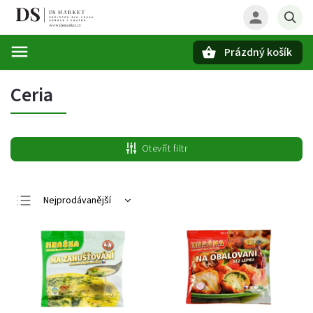
Prázdný košík
Hledat
Ceria
Otevřít filtr
Nejprodávanější
Nejlevnější
Nejdražší
Abecedně