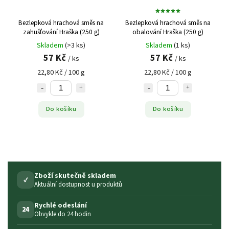
Bezlepková hrachová směs na
Bezlepková hrachová směs na
zahušťování Hraška (250 g)
obalování Hraška (250 g)
Skladem
(>3 ks)
Skladem
(1 ks)
57 Kč
57 Kč
/ ks
/ ks
22,80 Kč / 100 g
22,80 Kč / 100 g
Do košíku
Do košíku
Zboží skutečně skladem
✓
Aktuální dostupnost u produktů
Rychlé odeslání
24
Obvykle do 24 hodin