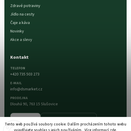
Zdravé potraviny
Jídlo na cesty
Čaje a káva
Novinky
Akce a slevy
Kontakt
TELEFON
+420 735 503 273
E-MAIL
info@dsmarket.cz
PRODEJNA
Dlouhá 90, 763 15 Slušovice
Napsat nám
Prodejna a otevírací doba
Tento web používá soubory cookie. Dalším procházením tohoto webu
vyjadřujete souhlas s jejich používáním.. Více informací
zde
.