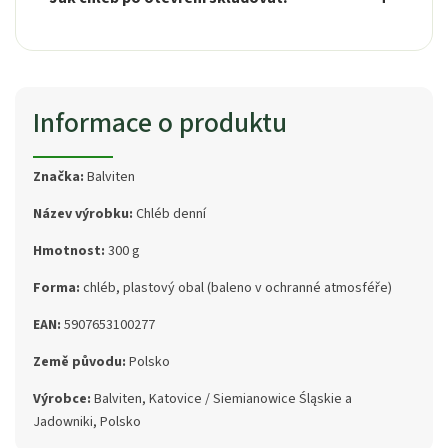
Informace o produktu
Značka:
Balviten
Název výrobku:
Chléb denní
Hmotnost:
300 g
Forma:
chléb, plastový obal (baleno v ochranné atmosféře)
EAN:
5907653100277
Země původu:
Polsko
Výrobce:
Balviten, Katovice / Siemianowice Śląskie a
Jadowniki, Polsko