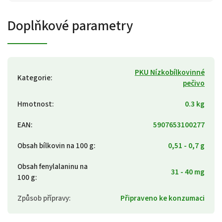
Doplňkové parametry
PKU Nízkobílkovinné
Kategorie
:
pečivo
Hmotnost
:
0.3 kg
EAN
:
5907653100277
Obsah bílkovin na 100 g
:
0,51 - 0,7 g
Obsah fenylalaninu na
31 - 40 mg
100 g
:
Způsob přípravy
:
Připraveno ke konzumaci