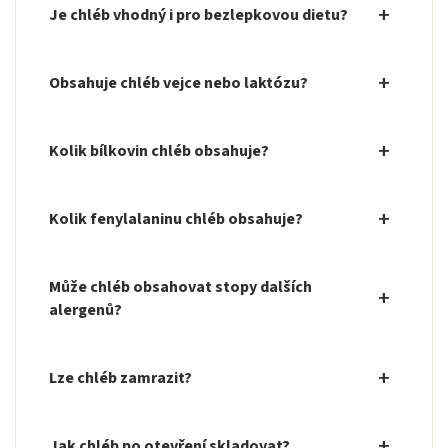
Je chléb vhodný i pro bezlepkovou dietu?
Obsahuje chléb vejce nebo laktózu?
Kolik bílkovin chléb obsahuje?
Kolik fenylalaninu chléb obsahuje?
Může chléb obsahovat stopy dalších
alergenů?
Lze chléb zamrazit?
Jak chléb po otevření skladovat?