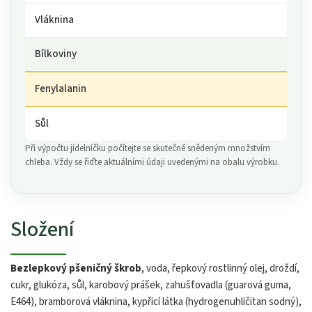
Vláknina
Bílkoviny
Fenylalanin
Sůl
Při výpočtu jídelníčku počítejte se skutečně snědeným množstvím
chleba. Vždy se řiďte aktuálními údaji uvedenými na obalu výrobku.
Složení
Bezlepkový pšeničný škrob
, voda, řepkový rostlinný olej, droždí,
cukr, glukóza, sůl, karobový prášek, zahušťovadla (guarová guma,
E464), bramborová vláknina, kypřicí látka (hydrogenuhličitan sodný),