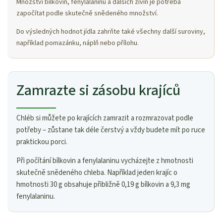
Množství bílkovin, fenylalaninu a dalších živin je potřeba
započítat podle skutečně snědeného množství.
Do výsledných hodnot jídla zahrňte také všechny další suroviny,
například pomazánku, náplň nebo přílohu.
Zamrazte si zásobu krajíců
Chléb si můžete po krajících zamrazit a rozmrazovat podle
potřeby – zůstane tak déle čerstvý a vždy budete mít po ruce
praktickou porci.
Při počítání bílkovin a fenylalaninu vycházejte z hmotnosti
skutečně snědeného chleba. Například jeden krajíc o
hmotnosti 30 g obsahuje přibližně 0,19 g bílkovin a 9,3 mg
fenylalaninu.