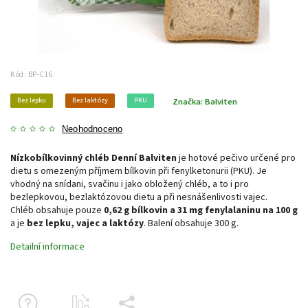
Kód:
BP-C16
Bez lepku
Bez laktózy
PKU
Značka:
Balviten
Neohodnoceno
Nízkobílkovinný chléb Denní Balviten
je hotové pečivo určené pro
dietu s omezeným příjmem bílkovin při fenylketonurii (PKU). Je
vhodný na snídani, svačinu i jako obložený chléb, a to i pro
bezlepkovou, bezlaktózovou dietu a při nesnášenlivosti vajec.
Chléb obsahuje pouze
0,62 g bílkovin a 31 mg fenylalaninu na 100 g
a je
bez lepku, vajec a laktózy
. Balení obsahuje 300 g.
Detailní informace