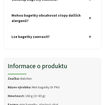
Mohou bagetky obsahovat stopy dalších
alergenů?
Lze bagetky zamrazit?
Informace o produktu
Značka:
Balviten
Název výrobku:
Mini bagetky Dr PKU
Hmotnost:
160 g (2× 80 g)
Forma:
mini bagetky, plastový obal