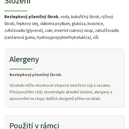
Složení
Bezlepkový pšeničný škrob
, voda, kukuřičný škrob, rýžový
škrob, řepkový olej, vláknina psyllium, glukóza, kvasnice,
zvlhčovadlo (glycerol), cukr, invertní cukrový sirup, zahušťovadlo
(xantanová guma, hydroxypropylmethylcelulóza), sůl.
Alergeny
Bezlepkový pšeničný škrob.
Výrobek může obsahovat stopové množství sóji a sezamu.
Před použitím vždy zkontrolujte aktuální složení, alergeny a
upozornění na stopy dalších alergenů přímo na obalu.
Použití v rámci