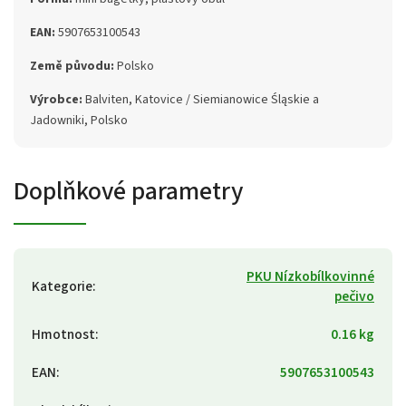
EAN:
5907653100543
Země původu:
Polsko
Výrobce:
Balviten, Katovice / Siemianowice Śląskie a
Jadowniki, Polsko
Doplňkové parametry
PKU Nízkobílkovinné
Kategorie
:
pečivo
Hmotnost
:
0.16 kg
EAN
:
5907653100543