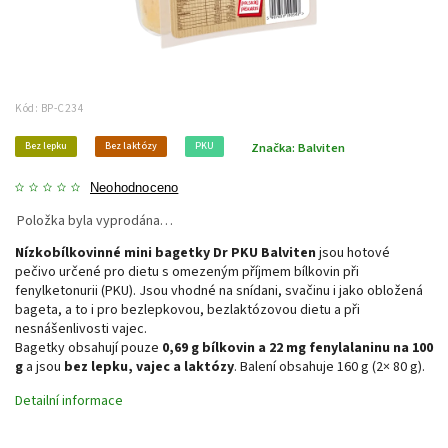
Kód:
BP-C234
Bez lepku
Bez laktózy
PKU
Značka:
Balviten
Neohodnoceno
Položka byla vyprodána…
Nízkobílkovinné mini bagetky Dr PKU Balviten
jsou hotové
pečivo určené pro dietu s omezeným příjmem bílkovin při
fenylketonurii (PKU). Jsou vhodné na snídani, svačinu i jako obložená
bageta, a to i pro bezlepkovou, bezlaktózovou dietu a při
nesnášenlivosti vajec.
Bagetky obsahují pouze
0,69 g bílkovin a 22 mg fenylalaninu na 100
g
a jsou
bez lepku, vajec a laktózy
. Balení obsahuje 160 g (2× 80 g).
Detailní informace