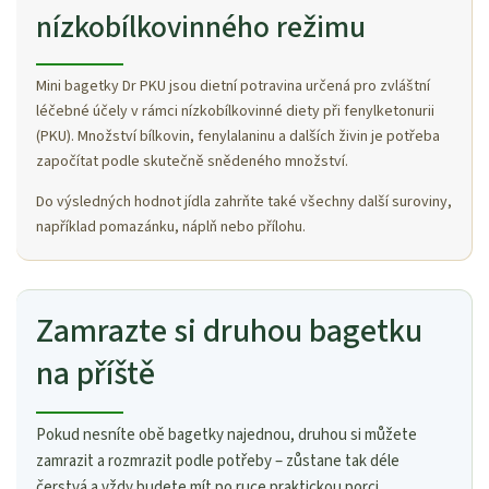
nízkobílkovinného režimu
Mini bagetky Dr PKU jsou dietní potravina určená pro zvláštní
léčebné účely v rámci nízkobílkovinné diety při fenylketonurii
(PKU). Množství bílkovin, fenylalaninu a dalších živin je potřeba
započítat podle skutečně snědeného množství.
Do výsledných hodnot jídla zahrňte také všechny další suroviny,
například pomazánku, náplň nebo přílohu.
Zamrazte si druhou bagetku
na příště
Pokud nesníte obě bagetky najednou, druhou si můžete
zamrazit a rozmrazit podle potřeby – zůstane tak déle
čerstvá a vždy budete mít po ruce praktickou porci.