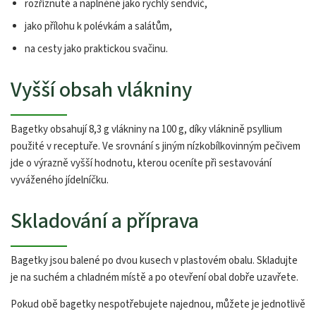
rozříznuté a naplněné jako rychlý sendvič,
jako přílohu k polévkám a salátům,
na cesty jako praktickou svačinu.
Vyšší obsah vlákniny
Bagetky obsahují 8,3 g vlákniny na 100 g, díky vláknině psyllium
použité v receptuře. Ve srovnání s jiným nízkobílkovinným pečivem
jde o výrazně vyšší hodnotu, kterou oceníte při sestavování
vyváženého jídelníčku.
Skladování a příprava
Bagetky jsou balené po dvou kusech v plastovém obalu. Skladujte
je na suchém a chladném místě a po otevření obal dobře uzavřete.
Pokud obě bagetky nespotřebujete najednou, můžete je jednotlivě