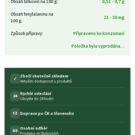
Obsah bílkovin na 100 g
:
0,51 - 0,7 g
Obsah fenylalaninu na
21 - 30 mg
100 g
:
Způsob přípravy
:
Připraveno ke konzumaci
Položka byla vyprodána…
Zboží skutečně skladem
✓
Aktuální dostupnost u produktů
Rychlé odeslání
24
Obvykle do 24 hodin
Doprava po ČR a Slovensku
CZ
Osobní odběr
DS
Prodejna ve Slušovicích