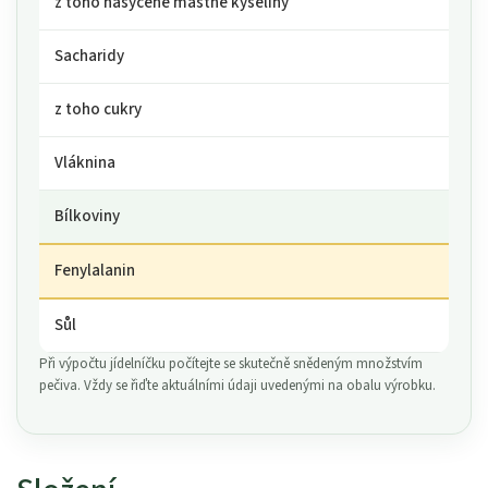
z toho nasycené mastné kyseliny
Sacharidy
z toho cukry
Vláknina
Bílkoviny
Fenylalanin
Sůl
Při výpočtu jídelníčku počítejte se skutečně snědeným množstvím
pečiva. Vždy se řiďte aktuálními údaji uvedenými na obalu výrobku.