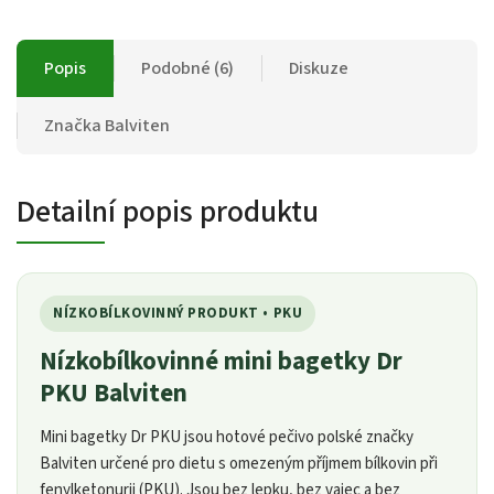
Popis
Podobné (6)
Diskuze
Značka
Balviten
Detailní popis produktu
NÍZKOBÍLKOVINNÝ PRODUKT • PKU
Nízkobílkovinné mini bagetky Dr
PKU Balviten
Mini bagetky Dr PKU jsou hotové pečivo polské značky
Balviten určené pro dietu s omezeným příjmem bílkovin při
fenylketonurii (PKU). Jsou bez lepku, bez vajec a bez