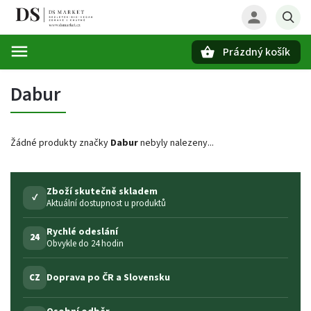
Prázdný košík
Hledat
Dabur
Žádné produkty značky
Dabur
nebyly nalezeny...
Zboží skutečně skladem
✓
Aktuální dostupnost u produktů
Rychlé odeslání
24
Obvykle do 24 hodin
Doprava po ČR a Slovensku
CZ