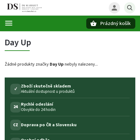
Prázdný košík
Hledat
Day Up
Žádné produkty značky
Day Up
nebyly nalezeny...
Zboží skutečně skladem
✓
Aktuální dostupnost u produktů
Rychlé odeslání
24
Obvykle do 24 hodin
Doprava po ČR a Slovensku
CZ