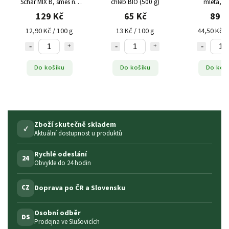
Schär MIX B, směs na
chléb BIO (500 g)
mletá, 2
chléb a pečivo (1 kg)
129 Kč
65 Kč
89 K
12,90 Kč / 100 g
13 Kč / 100 g
44,50 Kč /
Do košíku
Do košíku
Do koš
Zboží skutečně skladem
✓
Aktuální dostupnost u produktů
Rychlé odeslání
24
Obvykle do 24 hodin
Doprava po ČR a Slovensku
CZ
Osobní odběr
DS
Prodejna ve Slušovicích