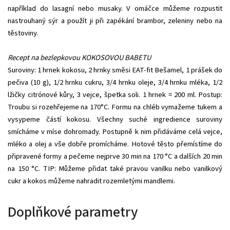
například do lasagní nebo musaky. V omáčce můžeme rozpustit
nastrouhaný sýr a použít ji při zapékání brambor, zeleniny nebo na
těstoviny.
Recept na bezlepkovou KOKOSOVOU BABETU
Suroviny: 1 hrnek kokosu, 2 hrnky směsi EAT-fit Bešamel, 1 prášek do
pečiva (10 g), 1/2 hrnku cukru, 3/4 hrnku oleje, 3/4 hrnku mléka, 1/2
lžičky citrónové kůry, 3 vejce, špetka soli. 1 hrnek = 200 ml. Postup:
Troubu si rozehřejeme na 170°C. Formu na chléb vymažeme tukem a
vysypeme částí kokosu. Všechny suché ingredience suroviny
smícháme v míse dohromady. Postupně k nim přidáváme celá vejce,
mléko a olej a vše dobře promícháme. Hotové těsto přemístíme do
připravené formy a pečeme nejprve 30 min na 170 °C a dalších 20 min
na 150 °C. TIP: Můžeme přidat také pravou vanilku nebo vanilkový
cukr a kokos můžeme nahradit rozemletými mandlemi.
Doplňkové parametry