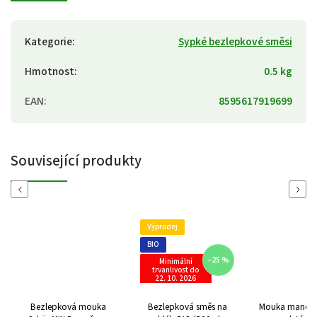
Kategorie
:
Sypké bezlepkové směsi
Hmotnost
:
0.5 kg
EAN
:
8595617919699
Související produkty
Previous
Next
Výprodej
BIO
–25 %
Minimální
trvanlivost do
22. 10. 2026
Bezlepková mouka
Bezlepková směs na
Mouka mandlo