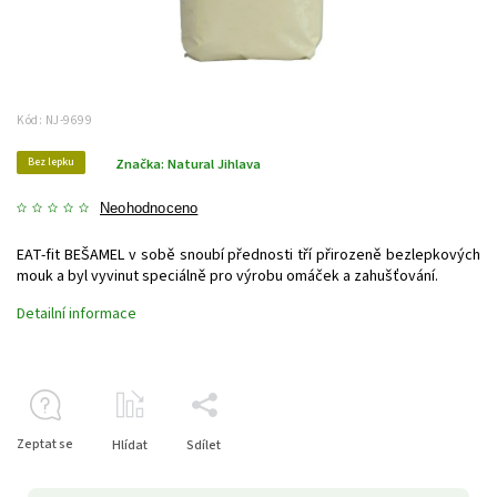
Kód:
NJ-9699
Bez lepku
Značka:
Natural Jihlava
Neohodnoceno
EAT-fit BEŠAMEL v sobě snoubí přednosti tří přirozeně bezlepkových
mouk a byl vyvinut speciálně pro výrobu omáček a zahušťování.
Detailní informace
Zeptat se
Hlídat
Sdílet