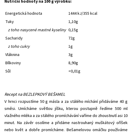
Nutriční hodnoty na 100 g výrobku:
Energetická hodnota
1444 kJ/355 kcal
Tuky
1,10g
z toho nasycené mastné kyseliny
0,15g
Sacharidy
72g
z toho cukry
1g
Vláknina
3g
Bílkoviny
8,90g
Sůl
<0,01g
Recept na BEZLEPKOVÝ BEŠAMEL
V hrnci rozpustíme 50 g másla a za stálého míchání přidáváme 40 g
směsi. Umícháme světlou jíšku, kterou postupně ředíme 500 ml
vlažného mléka a za stálého promíchávání vaříme do zhoustnutí asi 10
minut. Na závěr osolíme a přidáme nastrouhaný muškátový oříšek
nebo květ a dobře promícháme. Bešamelovou omáčku používáme