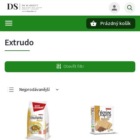
Prázdný košík
Hledat
Extrudo
Otevřít filtr
Nejprodávanější
Nejlevnější
Nejdražší
Abecedně