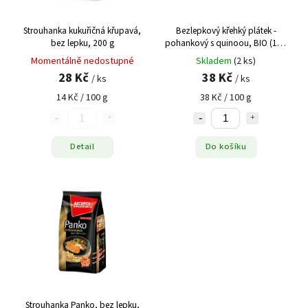
Strouhanka kukuřičná křupavá,
Bezlepkový křehký plátek -
bez lepku, 200 g
pohankový s quinoou, BIO (100
g)
Momentálně nedostupné
Skladem
(2 ks)
28 Kč
38 Kč
/ ks
/ ks
14 Kč / 100 g
38 Kč / 100 g
Detail
Do košíku
Strouhanka Panko, bez lepku,