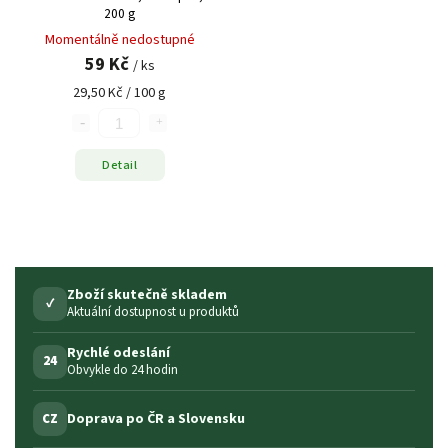
200 g
Momentálně nedostupné
59 Kč
/ ks
29,50 Kč / 100 g
Detail
Zboží skutečně skladem
✓
Aktuální dostupnost u produktů
Rychlé odeslání
24
Obvykle do 24 hodin
Doprava po ČR a Slovensku
CZ