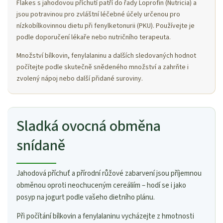
Flakes s jahodovou příchutí patří do řady Loprofin (Nutricia) a
jsou potravinou pro zvláštní léčebné účely určenou pro
nízkobílkovinnou dietu při fenylketonurii (PKU). Používejte je
podle doporučení lékaře nebo nutričního terapeuta.
Množství bílkovin, fenylalaninu a dalších sledovaných hodnot
počítejte podle skutečně snědeného množství a zahrňte i
zvolený nápoj nebo další přidané suroviny.
Sladká ovocná obměna
snídaně
Jahodová příchuť a přírodní růžové zabarvení jsou příjemnou
obměnou oproti neochuceným cereáliím – hodí se i jako
posyp na jogurt podle vašeho dietního plánu.
Při počítání bílkovin a fenylalaninu vycházejte z hmotnosti