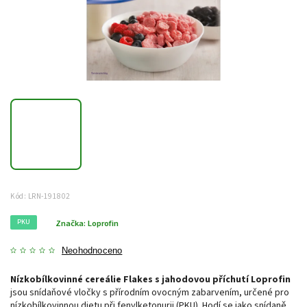
Kód:
LRN-191802
PKU
Značka:
Loprofin
Neohodnoceno
Nízkobílkovinné cereálie Flakes s jahodovou příchutí Loprofin
jsou snídaňové vločky s přírodním ovocným zabarvením, určené pro
nízkobílkovinnou dietu při fenylketonurii (PKU). Hodí se jako snídaně