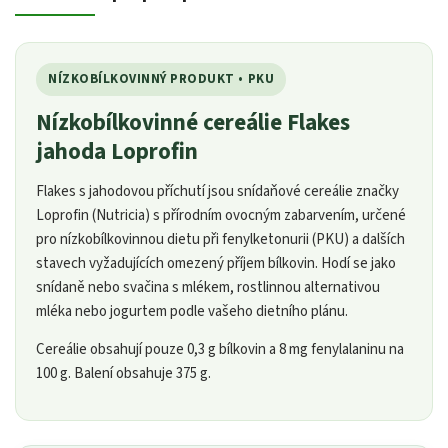
NÍZKOBÍLKOVINNÝ PRODUKT • PKU
Nízkobílkovinné cereálie Flakes
jahoda Loprofin
Flakes s jahodovou příchutí jsou snídaňové cereálie značky
Loprofin (Nutricia) s přírodním ovocným zabarvením, určené
pro nízkobílkovinnou dietu při fenylketonurii (PKU) a dalších
stavech vyžadujících omezený příjem bílkovin. Hodí se jako
snídaně nebo svačina s mlékem, rostlinnou alternativou
mléka nebo jogurtem podle vašeho dietního plánu.
Cereálie obsahují pouze 0,3 g bílkovin a 8 mg fenylalaninu na
100 g. Balení obsahuje 375 g.