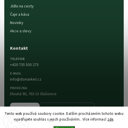
Jídlo na cesty
Čaje a káva
Novinky
Akce a slevy
Kontakt
TELEFON
+420 735 503 273
E-MAIL
info@dsmarket.cz
PRODEJNA
Dlouhá 90, 763 15 Slušovice
Napsat nám
Prodejna a otevírací doba
Tento web používá soubory cookie. Dalším procházením tohoto webu
vyjadřujete souhlas s jejich používáním.. Více informací
zde
.
Vytvořil Shoptet
Copyright 2026
DS MARKET
. Všechna práva