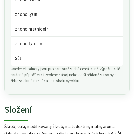
z toho lysin
z toho methionin
z toho tyrosin
Sůl
Uvedené hodnoty jsou pro samotné suché cereálie. Při výpočtu celé
snídaně připočítejte i zvolený nápoj nebo další přidané suroviny a
řiďte se aktuálními údaji na obalu výrobku.
Složení
Škrob, cukr, modifikovaný škrob, maltodextrin, inulin, aroma
(jahoda), emulgátor (mono- a diglyceridy mastných kyselin), sůl,