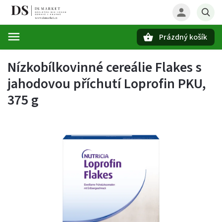
Prázdný košík
Hledat
Nízkobílkovinné cereálie Flakes s
jahodovou příchutí Loprofin PKU,
375 g