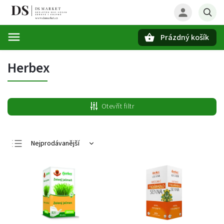
Prázdný košík
Hledat
Herbex
Otevřít filtr
Nejprodávanější
Nejlevnější
Nejdražší
Abecedně