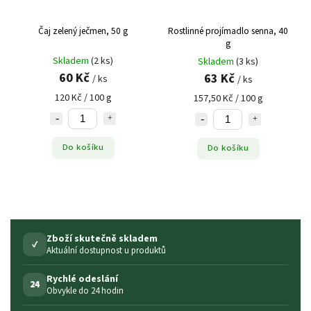
Čaj zelený ječmen, 50 g
Rostlinné projímadlo senna, 40
g
Skladem
(2 ks)
Skladem
(3 ks)
60 Kč
63 Kč
/ ks
/ ks
120 Kč / 100 g
157,50 Kč / 100 g
Do košíku
Do košíku
Zboží skutečně skladem
✓
Aktuální dostupnost u produktů
Rychlé odeslání
24
Obvykle do 24 hodin