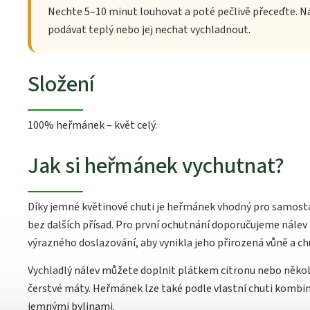
Nechte 5–10 minut louhovat a poté pečlivě přeceďte. 
podávat teplý nebo jej nechat vychladnout.
Složení
100% heřmánek – květ celý.
Jak si heřmánek vychutnat?
Díky jemné květinové chuti je heřmánek vhodný pro samost
bez dalších přísad. Pro první ochutnání doporučujeme nálev 
výrazného doslazování, aby vynikla jeho přirozená vůně a ch
Vychladlý nálev můžete doplnit plátkem citronu nebo několi
čerstvé máty. Heřmánek lze také podle vlastní chuti kombin
jemnými bylinami.