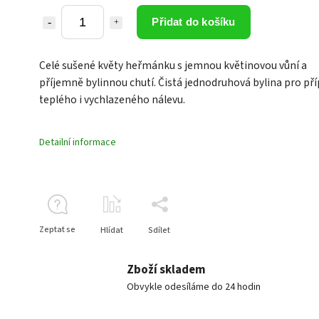
Přidat do košíku
Celé sušené květy heřmánku s jemnou květinovou vůní a
příjemně bylinnou chutí. Čistá jednodruhová bylina pro př
teplého i vychlazeného nálevu.
Detailní informace
Zeptat se
Hlídat
Sdílet
Zboží skladem
Obvykle odesíláme do 24 hodin