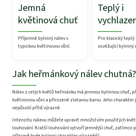
Jemná
Teplý i
květinová chuť
vychlaze
Příjemně bylinný nálev s
Pro klasický teplý 
typickou květinovou vůní.
osvěžující bylinný 
Jak heřmánkový nálev chutná
Nálev z celých květů heřmánku má jemnou bylinnou chuť, p
květinovou vůni a přirozeně zlatavou barvu. Jeho charakter j
nepůsobí příliš výrazně.
Intenzitu nálevu můžete upravit množstvím použitých květ
louhování. Kratší louhování vytvoří jemnější chuť, zatímco př
přípravě bude bylinný charakter výraznější.