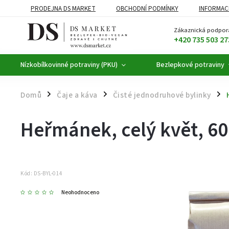
PRODEJNA DS MARKET
OBCHODNÍ PODMÍNKY
INFORMAC
BEZLEPKOVÉ POTRAVINY
BYLINNÉ KAPKY
ČAJE A KÁVA
Zákaznická podpor
+420 735 503 27
Nízkobílkovinné potraviny (PKU)
Bezlepkové potraviny
Domů
Čaje a káva
Čisté jednodruhové bylinky
/
/
/
Heřmánek, celý květ, 60
Kód:
DS-BYL-014
Neohodnoceno