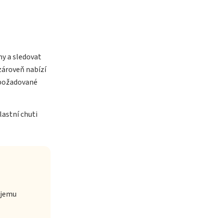
ny a sledovat
zároveň nabízí
 požadované
astní chuti
bjemu