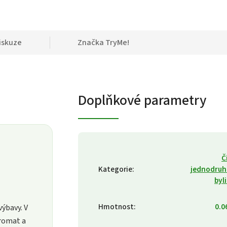
iskuze
Značka
TryMe!
Doplňkové parametry
Č
Kategorie
:
jednodruh
byl
Hmotnost
:
0.0
ýbavy. V
aromat a