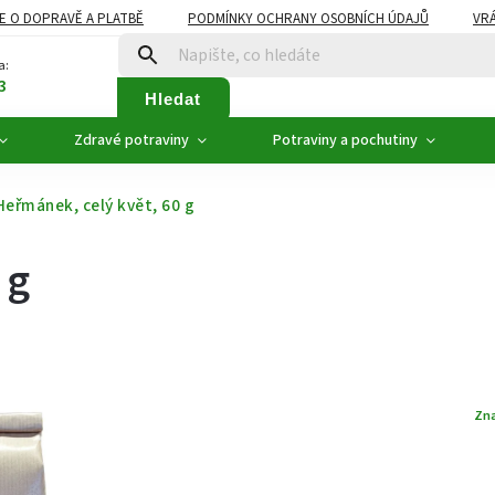
E O DOPRAVĚ A PLATBĚ
PODMÍNKY OCHRANY OSOBNÍCH ÚDAJŮ
VRÁ
ZDRAVÉ POTRAVINY
NOVINKY
AKCE, SLEVY
VÝPRODEJ
a:
3
Hledat
Zdravé potraviny
Potraviny a pochutiny
Heřmánek, celý květ, 60 g
 g
Zn