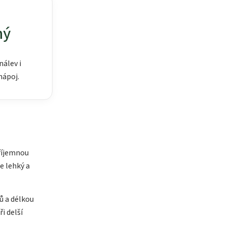
ný
nálev i
nápoj.
?
říjemnou
e lehký a
ů a délkou
i delší