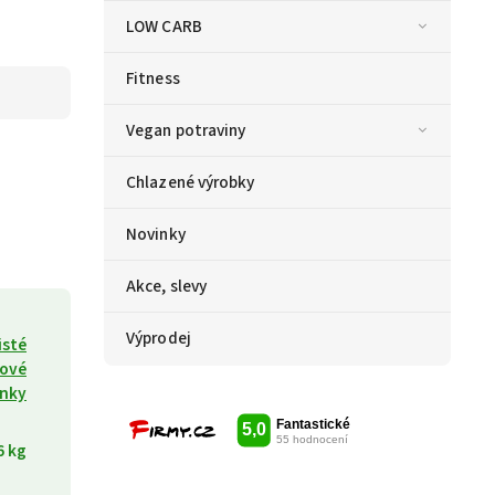
LOW CARB
Fitness
Vegan potraviny
Chlazené výrobky
Novinky
Akce, slevy
Výprodej
isté
ové
inky
6 kg