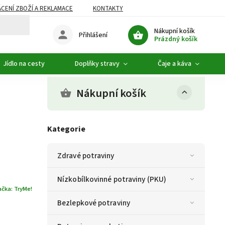
CENÍ ZBOŽÍ A REKLAMACE
KONTAKTY
DOPLŇKOVÝ SORTIMENT
Nákupní košík
Přihlášení
Prázdný košík
Jídlo na cesty
Doplňky stravy
Čaje a káva
Nákupní košík
Kategorie
Zdravé potraviny
Nízkobílkovinné potraviny (PKU)
ačka:
TryMe!
Bezlepkové potraviny