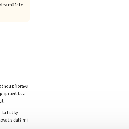
Nálev můžete
atnou přípravu
připravit bez
uť.
ka lístky
ovat s dalšími