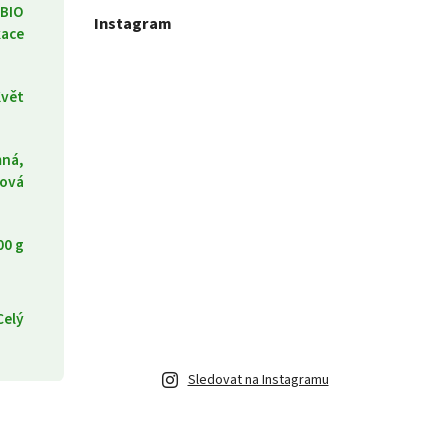
 BIO
Instagram
kace
vět
ná,
nová
00 g
Celý
Sledovat na Instagramu