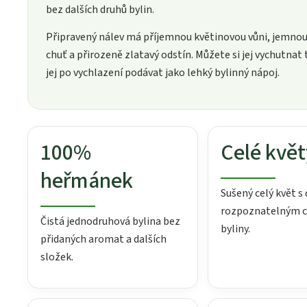
bez dalších druhů bylin.
Připravený nálev má příjemnou květinovou vůni, jemnou
chuť a přirozeně zlatavý odstín. Můžete si jej vychutnat
jej po vychlazení podávat jako lehký bylinný nápoj.
100%
Celé květ
heřmánek
Sušený celý květ s
rozpoznatelným 
Čistá jednodruhová bylina bez
byliny.
přidaných aromat a dalších
složek.