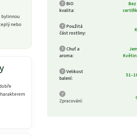
?
BIO
Bez
kvalita
:
certifi
 bylinnou
 teplý nebo
?
Použitá
K
část rostliny
:
?
Chuť a
Jem
aroma
:
Květi
y
?
Velikost
51–1
balení
:
 dobře
charakterem
?
Zpracování
: