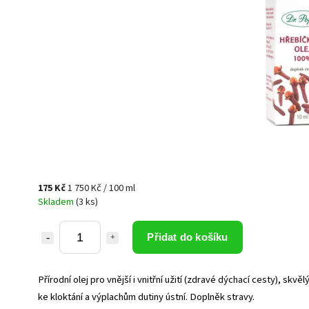
175 Kč
1 750 Kč / 100 ml
Skladem
(3 ks)
Přidat do košíku
Přírodní olej pro vnější i vnitřní užití (zdravé dýchací cesty), skvěl
ke kloktání a výplachům dutiny ústní. Doplněk stravy.