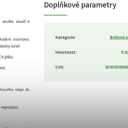
Doplňkové parametry
ý skvěle slouží k
Kategorie
:
Bylinné o
kulární soustavu.
utiny ústní.
Hmotnost
:
0.0
k jídlu).
EAN
:
8595058906
um)
čkového oleje do
 nepolykat.