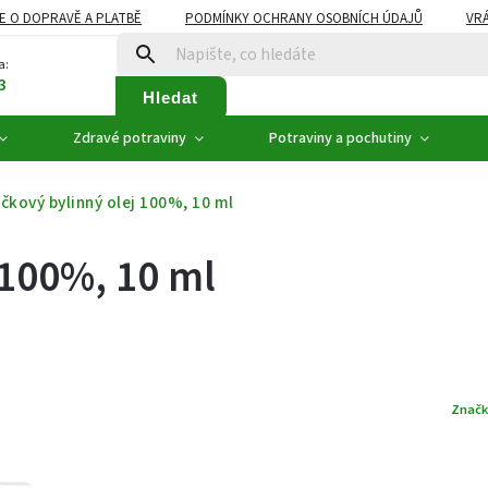
E O DOPRAVĚ A PLATBĚ
PODMÍNKY OCHRANY OSOBNÍCH ÚDAJŮ
VRÁ
ZDRAVÉ POTRAVINY
NOVINKY
AKCE, SLEVY
VÝPRODEJ
a:
3
Hledat
Zdravé potraviny
Potraviny a pochutiny
čkový bylinný olej 100%, 10 ml
 100%, 10 ml
Značk