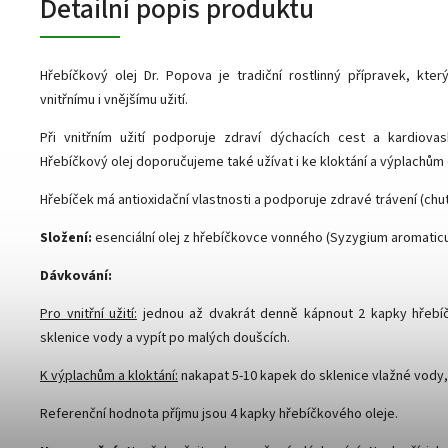
Detailní popis produktu
Hřebíčkový olej Dr. Popova je tradiční rostlinný přípravek, kter
vnitřnímu i vnějšímu užití.
Při vnitřním užití podporuje zdraví dýchacích cest a kardiovas
Hřebíčkový olej doporučujeme také užívat i ke kloktání a výplachům d
Hřebíček má antioxidační vlastnosti a podporuje zdravé trávení (chuť 
Složení:
esenciální olej z hřebíčkovce vonného (Syzygium aromatic
Dávkování:
Pro vnitřní užití:
jednou až dvakrát denně kápnout 2 kapky hřebí
sklenice vody a vypít po malých doušcích.
K výplachům a kloktání:
nakapat 5-10 kapek do sklenice vlažné vody,
Referenční hodnota příjmu jsou 4 kapky hřebíčkového oleje.