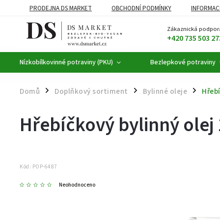
PRODEJNA DS MARKET
OBCHODNÍ PODMÍNKY
INFORMAC
BEZLEPKOVÉ POTRAVINY
BYLINNÉ KAPKY
ČAJE A KÁVA
Zákaznická podpor
+420 735 503 27
Nízkobílkovinné potraviny (PKU)
Bezlepkové potraviny
Domů
Doplňkový sortiment
Bylinné oleje
Hřebí
/
/
/
Hřebíčkový bylinný olej
Kód:
POP-6487
Neohodnoceno