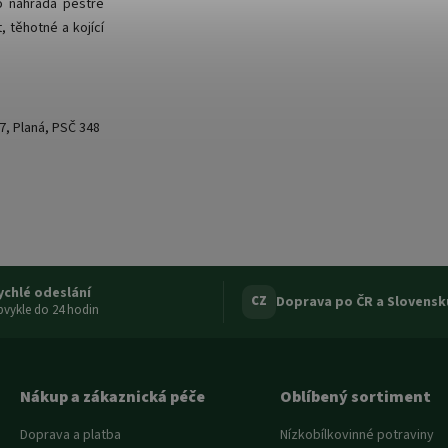
o náhrada pestré
, těhotné a kojící
7, Planá, PSČ 348
ychlé odeslání
Doprava po ČR a Slovensk
CZ
vykle do 24 hodin
Nákup a zákaznická péče
Oblíbený sortiment
Doprava a platba
Nízkobílkovinné potraviny