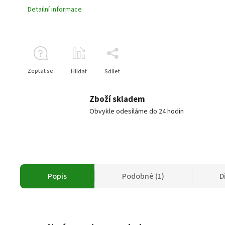
Detailní informace
Zeptat se
Hlídat
Sdílet
Zboží skladem
Obvykle odesíláme do 24 hodin
Popis
Podobné (1)
D