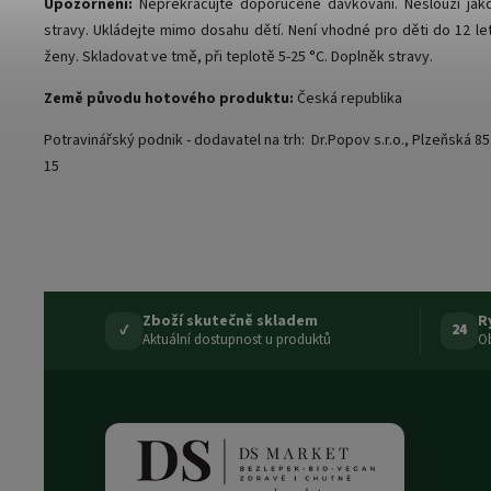
Upozornění:
Nepřekračujte doporučené dávkování. Neslouží jak
stravy. Ukládejte mimo dosahu dětí. Není vhodné pro děti do 12 let
ženy. Skladovat ve tmě, při teplotě 5-25 °C. Doplněk stravy.
Země původu hotového produktu:
Česká republika
Potravinářský podnik - dodavatel na trh: Dr.Popov s.r.o., Plzeňská 85
15
Zboží skutečně skladem
R
✓
24
Aktuální dostupnost u produktů
Ob