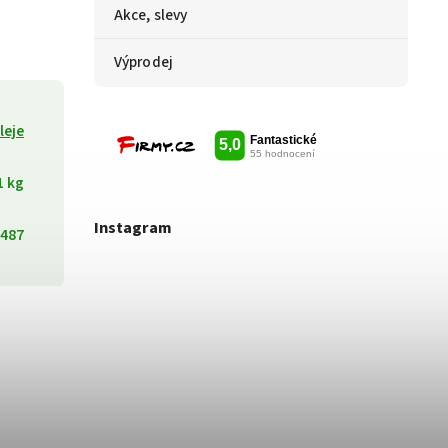
Akce, slevy
Výprodej
leje
1 kg
Instagram
487