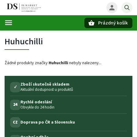
Prázdný košík
Hledat
Huhuchilli
Žádné produkty značky
Huhuchilli
nebyly nalezeny...
Zboží skutečně skladem
✓
Aktuální dostupnost u produktů
Rychlé odeslání
24
Obvykle do 24 hodin
Doprava po ČR a Slovensku
CZ