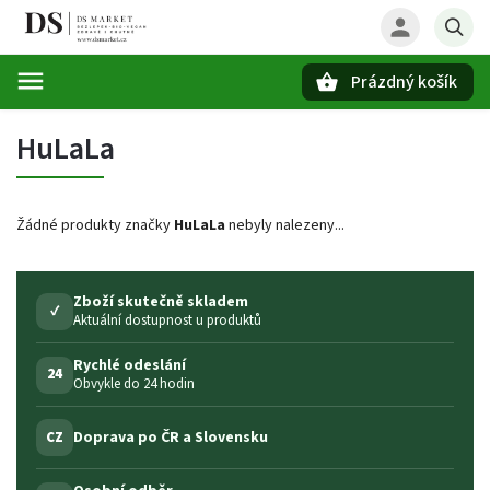
Prázdný košík
Hledat
HuLaLa
Žádné produkty značky
HuLaLa
nebyly nalezeny...
Zboží skutečně skladem
✓
Aktuální dostupnost u produktů
Rychlé odeslání
24
Obvykle do 24 hodin
Doprava po ČR a Slovensku
CZ