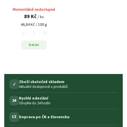
Momentálně nedostupné
89 Kč
/ ks
46,84 Kč / 100 g
Detail
Zboží skutečně skladem
✓
Aktuální dostupnost u produktů
Rychlé odeslání
24
Obvykle do 24 hodin
Doprava po ČR a Slovensku
CZ