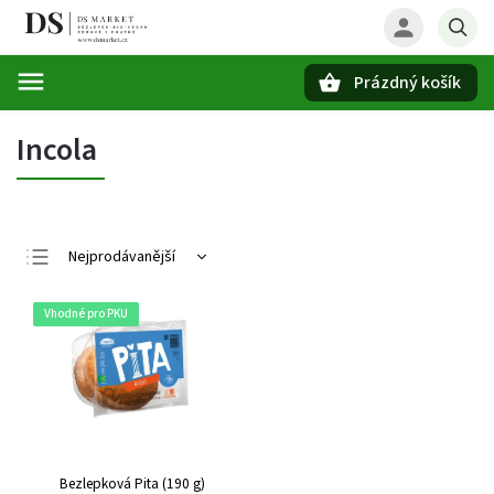
Prázdný košík
Hledat
Incola
Nejprodávanější
Nejlevnější
Vhodné pro PKU
Nejdražší
Abecedně
Bezlepková Pita (190 g)