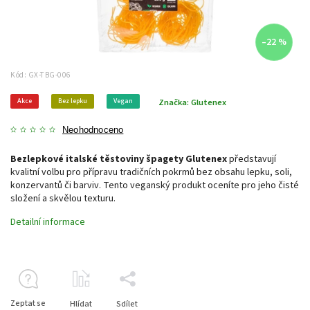
–22 %
Kód:
GX-TBG-006
Akce
Bez lepku
Vegan
Značka:
Glutenex
Neohodnoceno
Bezlepkové italské těstoviny špagety Glutenex
představují
kvalitní volbu pro přípravu tradičních pokrmů bez obsahu lepku, soli,
konzervantů či barviv. Tento veganský produkt oceníte pro jeho čisté
složení a skvělou texturu.
Detailní informace
Zeptat se
Hlídat
Sdílet