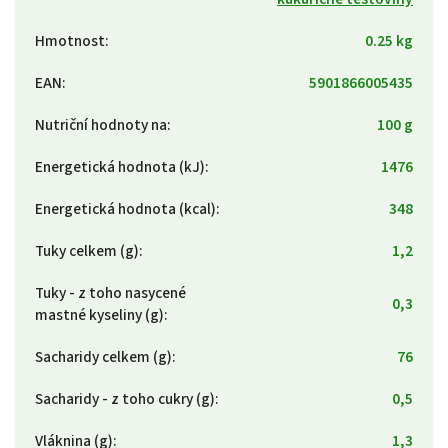
Hmotnost
:
0.25 kg
EAN
:
5901866005435
Nutriční hodnoty na
:
100 g
Energetická hodnota (kJ)
:
1476
Energetická hodnota (kcal)
:
348
Tuky celkem (g)
:
1,2
Tuky - z toho nasycené
0,3
mastné kyseliny (g)
:
Sacharidy celkem (g)
:
76
Sacharidy - z toho cukry (g)
:
0,5
Vláknina (g)
:
1,3