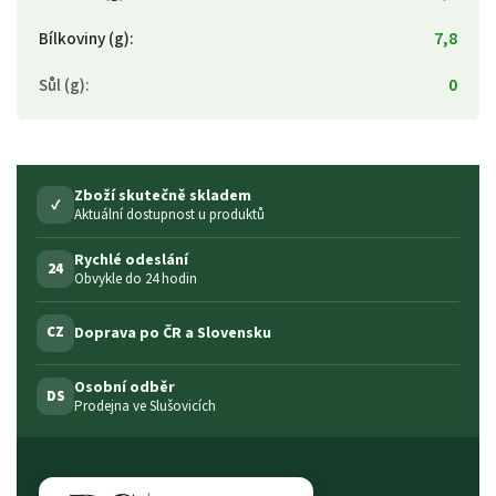
Bílkoviny (g)
:
7,8
Sůl (g)
:
0
Zboží skutečně skladem
✓
Aktuální dostupnost u produktů
Rychlé odeslání
24
Obvykle do 24 hodin
Doprava po ČR a Slovensku
CZ
Osobní odběr
DS
Prodejna ve Slušovicích