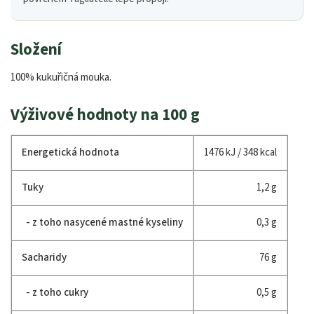
Složení
100% kukuřičná mouka.
Výživové hodnoty na 100 g
Energetická hodnota
1476 kJ / 348 kcal
Tuky
1,2 g
- z toho nasycené mastné kyseliny
0,3 g
Sacharidy
76 g
- z toho cukry
0,5 g