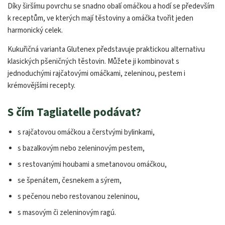
Díky širšímu povrchu se snadno obalí omáčkou a hodí se především
k receptům, ve kterých mají těstoviny a omáčka tvořit jeden
harmonický celek.
Kukuřičná varianta Glutenex představuje praktickou alternativu
klasických pšeničných těstovin. Můžete ji kombinovat s
jednoduchými rajčatovými omáčkami, zeleninou, pestem i
krémovějšími recepty.
S čím Tagliatelle podávat?
s rajčatovou omáčkou a čerstvými bylinkami,
s bazalkovým nebo zeleninovým pestem,
s restovanými houbami a smetanovou omáčkou,
se špenátem, česnekem a sýrem,
s pečenou nebo restovanou zeleninou,
s masovým či zeleninovým ragú.