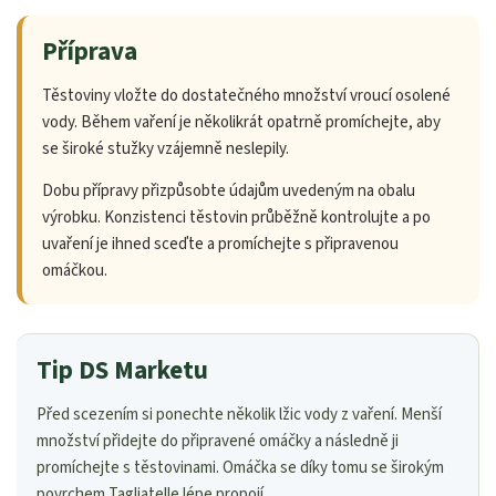
Příprava
Těstoviny vložte do dostatečného množství vroucí osolené
vody. Během vaření je několikrát opatrně promíchejte, aby
se široké stužky vzájemně neslepily.
Dobu přípravy přizpůsobte údajům uvedeným na obalu
výrobku. Konzistenci těstovin průběžně kontrolujte a po
uvaření je ihned sceďte a promíchejte s připravenou
omáčkou.
Tip DS Marketu
Před scezením si ponechte několik lžic vody z vaření. Menší
množství přidejte do připravené omáčky a následně ji
promíchejte s těstovinami. Omáčka se díky tomu se širokým
povrchem Tagliatelle lépe propojí.