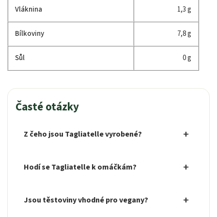
Vláknina
1,3 g
Bílkoviny
7,8 g
Sůl
0 g
Časté otázky
Z čeho jsou Tagliatelle vyrobené?
Hodí se Tagliatelle k omáčkám?
Jsou těstoviny vhodné pro vegany?