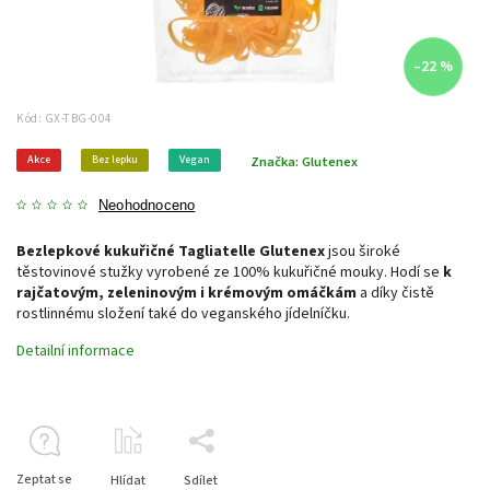
–22 %
Kód:
GX-TBG-004
Akce
Bez lepku
Vegan
Značka:
Glutenex
Neohodnoceno
Bezlepkové kukuřičné Tagliatelle Glutenex
jsou široké
těstovinové stužky vyrobené ze 100% kukuřičné mouky. Hodí se
k
rajčatovým, zeleninovým i krémovým omáčkám
a díky čistě
rostlinnému složení také do veganského jídelníčku.
Detailní informace
Zeptat se
Hlídat
Sdílet