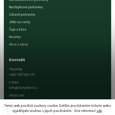
Bezlepkové potraviny
Zdravé potraviny
Jídlo na cesty
Čaje a káva
Novinky
Akce a slevy
Kontakt
TELEFON
+420 735 503 273
E-MAIL
info@dsmarket.cz
PRODEJNA
Dlouhá 90, 763 15 Slušovice
Tento web používá soubory cookie. Dalším procházením tohoto webu
vyjadřujete souhlas s jejich používáním.. Více informací
zde
.
Napsat nám
Prodejna a otevírací doba