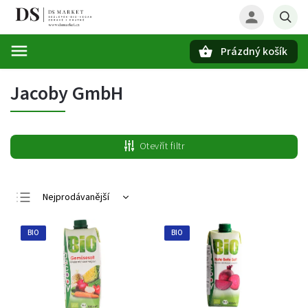
Prázdný košík
Hledat
Jacoby GmbH
Otevřít filtr
Nejprodávanější
Nejlevnější
BIO
BIO
Nejdražší
Abecedně