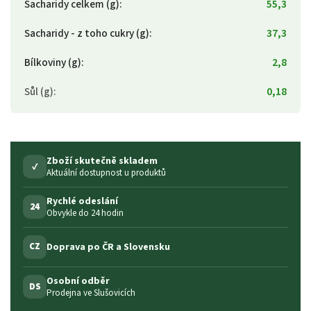
Sacharidy celkem (g)
:
55,3
Sacharidy - z toho cukry (g)
:
37,3
Bílkoviny (g)
:
2,8
Sůl (g)
:
0,18
Zboží skutečně skladem
✓
Aktuální dostupnost u produktů
Rychlé odeslání
24
Obvykle do 24 hodin
Doprava po ČR a Slovensku
CZ
Osobní odběr
DS
Prodejna ve Slušovicích