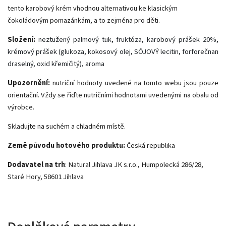
tento karobový krém vhodnou alternativou ke klasickým
čokoládovým pomazánkám, a to zejména pro děti.
Složení:
neztužený palmový tuk, fruktóza, karobový prášek 20%,
krémový prášek (glukoza, kokosový olej, SÓJOVÝ lecitin, forforečnan
draselný, oxid křemičitý), aroma
Upozornění:
nutriční hodnoty uvedené na tomto webu jsou pouze
orientační. Vždy se řiďte nutričními hodnotami uvedenými na obalu od
výrobce.
Skladujte na suchém a chladném místě.
Země původu hotového produktu:
Česká republika
Dodavatel na trh
: Natural Jihlava JK s.r.o., Humpolecká 286/28,
Staré Hory, 58601 Jihlava