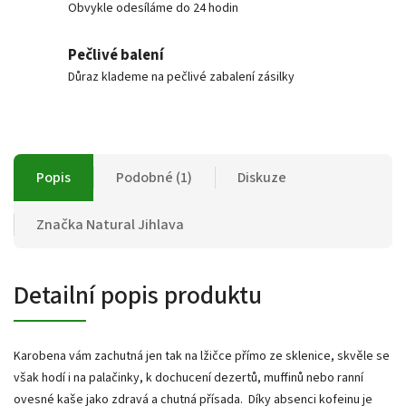
Obvykle odesíláme do 24 hodin
Pečlivé balení
Důraz klademe na pečlivé zabalení zásilky
Popis
Podobné (1)
Diskuze
Značka
Natural Jihlava
Detailní popis produktu
Karobena vám zachutná jen tak na lžičce přímo ze sklenice, skvěle se
však hodí i na palačinky, k dochucení dezertů, muffinů nebo ranní
ovesné kaše jako zdravá a chutná přísada.
Díky absenci kofeinu je