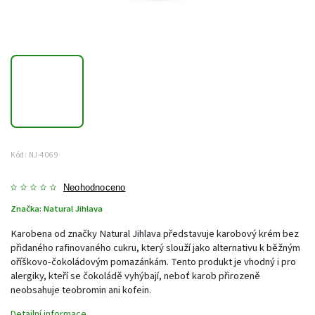
Kód:
NJ-4069
Neohodnoceno
Značka:
Natural Jihlava
Karobena od značky Natural Jihlava představuje karobový krém bez
přidaného rafinovaného cukru, který slouží jako alternativu k běžným
oříškovo-čokoládovým pomazánkám. Tento produkt je vhodný i pro
alergiky, kteří se čokoládě vyhýbají, neboť karob přirozeně
neobsahuje teobromin ani kofein.
Detailní informace