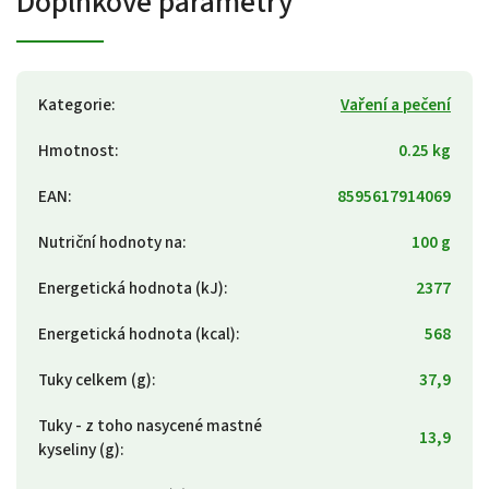
Doplňkové parametry
Kategorie
:
Vaření a pečení
Hmotnost
:
0.25 kg
EAN
:
8595617914069
Nutriční hodnoty na
:
100 g
Energetická hodnota (kJ)
:
2377
Energetická hodnota (kcal)
:
568
Tuky celkem (g)
:
37,9
Tuky - z toho nasycené mastné
13,9
kyseliny (g)
: