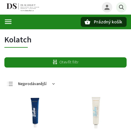
Prázdný košík
Hledat
Kolatch
Otevřít filtr
Nejprodávanější
Nejlevnější
Nejdražší
Abecedně