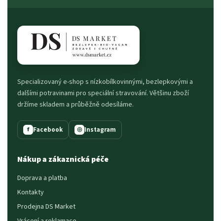
Specializovaný e-shop s nízkobílkovinnými, bezlepkovými a
dalšími potravinami pro speciální stravování. Většinu zboží
držíme skladem a průběžně odesíláme.
Facebook
Instagram
f
◎
Nákup a zákaznická péče
Doprava a platba
Kontakty
Prodejna DS Market
Vrácení a reklamace