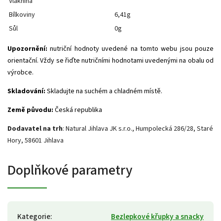
Vláknina
Bílkoviny
6,41g
Sůl
0g
Upozornění:
nutriční hodnoty uvedené na tomto webu jsou pouze
orientační. Vždy se řiďte nutričními hodnotami uvedenými na obalu od
výrobce.
Skladování:
Skladujte na suchém a chladném místě.
Země původu:
Česká republika
Dodavatel na trh
: Natural Jihlava JK s.r.o., Humpolecká 286/28, Staré
Hory, 58601 Jihlava
Doplňkové parametry
Kategorie
:
Bezlepkové křupky a snacky