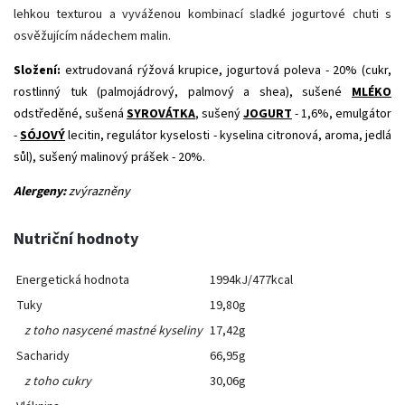
lehkou texturou a vyváženou kombinací sladké jogurtové chuti s
osvěžujícím nádechem malin.
Složení:
extrudovaná rýžová krupice, jogurtová poleva - 20% (cukr,
rostlinný tuk (palmojádrový, palmový a shea), sušené
MLÉKO
odstředěné, sušená
SYROVÁTKA
, sušený
JOGURT
- 1,6%, emulgátor
-
SÓJOVÝ
lecitin, regulátor kyselosti - kyselina citronová, aroma, jedlá
sůl), sušený malinový prášek - 20%.
Alergeny:
zvýrazněny
Nutriční hodnoty
Energetická hodnota
1994kJ/477kcal
Tuky
19,80g
z toho nasycené mastné kyseliny
17,42g
Sacharidy
66,95g
z toho cukry
30,06g