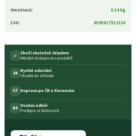
Hmotnost
:
0.14 kg
EAN
:
8595617912324
Zboží skutečně skladem
✓
Aktuální dostupnost u produktů
Rychlé odeslání
24
Obvykle do 24 hodin
Doprava po ČR a Slovensku
CZ
Osobní odběr
DS
Prodejna ve Slušovicích