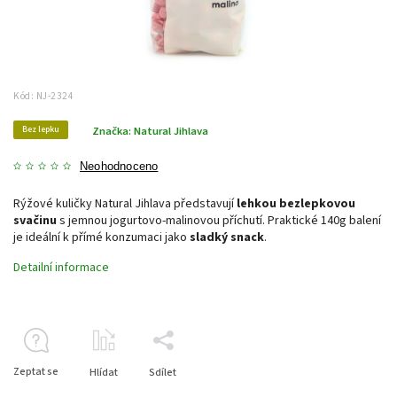
Kód:
NJ-2324
Bez lepku
Značka:
Natural Jihlava
Neohodnoceno
Rýžové kuličky Natural Jihlava představují
lehkou bezlepkovou
svačinu
s jemnou jogurtovo-malinovou příchutí. Praktické 140g balení
je ideální k přímé konzumaci jako
sladký snack
.
Detailní informace
Zeptat se
Hlídat
Sdílet