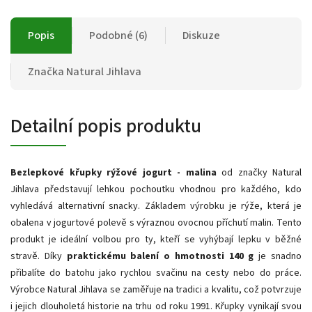
Popis
Podobné (6)
Diskuze
Značka
Natural Jihlava
Detailní popis produktu
Bezlepkové křupky rýžové jogurt - malina
od značky Natural
Jihlava představují lehkou pochoutku vhodnou pro každého, kdo
vyhledává alternativní snacky. Základem výrobku je rýže, která je
obalena v jogurtové polevě s výraznou ovocnou příchutí malin. Tento
produkt je ideální volbou pro ty, kteří se vyhýbají lepku v běžné
stravě. Díky
praktickému balení o hmotnosti 140 g
je snadno
přibalíte do batohu jako rychlou svačinu na cesty nebo do práce.
Výrobce Natural Jihlava se zaměřuje na tradici a kvalitu, což potvrzuje
i jejich dlouholetá historie na trhu od roku 1991. Křupky vynikají svou