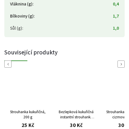
Vláknina (g)
:
0,4
Bílkoviny (g)
:
1,7
Sůl (g)
:
1,0
Související produkty
Previous
Next
Strouhanka kukuřičná,
Bezlepková kukuřičná
Strouhanka ku
200 g
instantní strouhanka
cizrnová, 
(200 g)
25 Kč
30 Kč
30 K