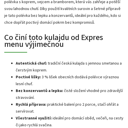
polévka s koprem, vejcem a bramborem, která vás zahřeje a potěší
svou lahodnou chutí. Díky použití kvalitních surovin a šetrné přípravě
je tato polévka bez lepku a konzervantů, ideální pro každého, kdo si
chce dopřát poctivý domácí pokrm bez kompromisů.
Co činí toto kulajdu od Expres
menu výjimečnou
Autentická chuť:
tradiční česká kulajda s jemnou smetanou a
čerstvým koprem.
Poctivé lišky:
3 % lišek obecních dodává polévce výraznou
lesní chuť.
Bez konzervantů a lepku:
čisté složení vhodné pro zdravější
stravování.
Rychlá příprava:
praktické balení pro 2 porce, stačí ohřát a
servírovat.
Všestranné využití:
ideální pro domácí oběd, večeři, na cesty
či jako rychlá svačina.