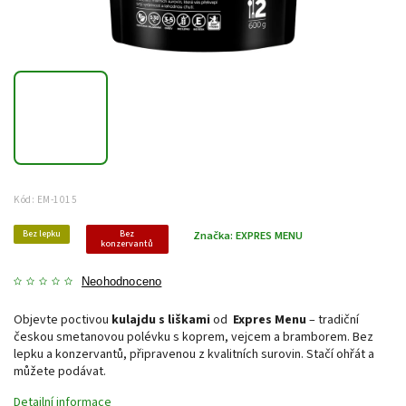
Kód:
EM-1015
Bez lepku
Bez
Značka:
EXPRES MENU
konzervantů
Neohodnoceno
Objevte poctivou
kulajdu s liškami
od
Expres Menu
– tradiční
českou smetanovou polévku s koprem, vejcem a bramborem. Bez
lepku a konzervantů, připravenou z kvalitních surovin. Stačí ohřát a
můžete podávat.
Detailní informace