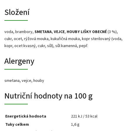
Složení
voda, brambory,
SMETANA
,
VEJCE
,
HOUBY LIŠKY OBECNÉ
(3 %),
cukr, ocet, rýžová mouka, kukuřičná mouka, kopr sterilovaný (voda,
kopr, ocet kvasný, cukr, sůl), sůl kamenná, pepř.
Alergeny
smetana, vejce, houby
Nutriční hodnoty na 100 g
Energetická hodnota
221 kJ / 53 kcal
Tuky celkem
1,6 g