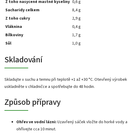
Z toho nasycené mastné kyseliny
0,6 g
Sacharidy celkem
8,4 g
Z toho cukry
2,9 g
Vláknina
0,4 g
Bílkoviny
1,7 g
Sůl
1,0 g
Skladování
Skladujte v suchu a temnu při teplotě +1 až +30 °C. Otevřený výrobek
uskladněte v chladničce a spotřebujte do 48 hodin.
Způsob přípravy
Ohřev ve vodní lázni:
Uzavřený sáček vložte do horké vody a
ohřívejte cca 10 minut.