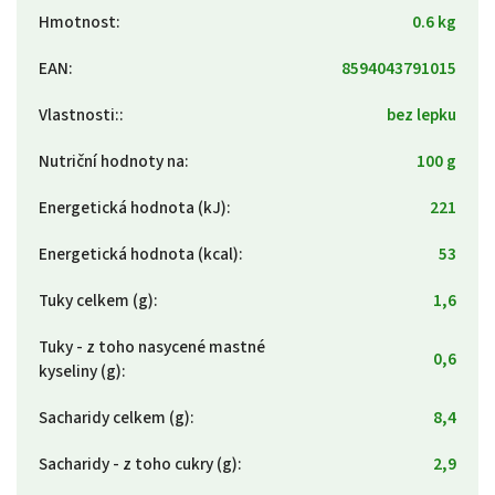
Hmotnost
:
0.6 kg
EAN
:
8594043791015
Vlastnosti:
:
bez lepku
Nutriční hodnoty na
:
100 g
Energetická hodnota (kJ)
:
221
Energetická hodnota (kcal)
:
53
Tuky celkem (g)
:
1,6
Tuky - z toho nasycené mastné
0,6
kyseliny (g)
:
Sacharidy celkem (g)
:
8,4
Sacharidy - z toho cukry (g)
:
2,9