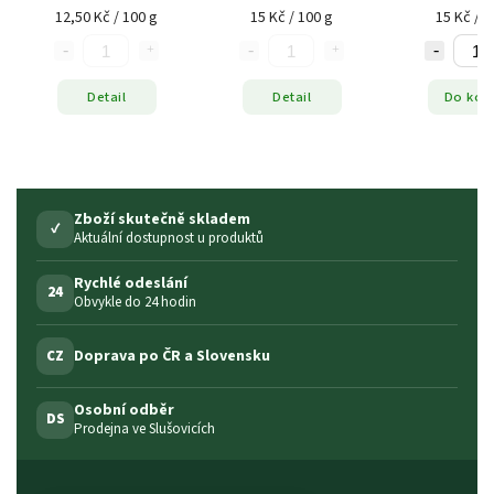
12,50 Kč / 100 g
15 Kč / 100 g
15 Kč / 1
Detail
Detail
Do koš
Zboží skutečně skladem
✓
Aktuální dostupnost u produktů
Rychlé odeslání
24
Obvykle do 24 hodin
Doprava po ČR a Slovensku
CZ
Osobní odběr
DS
Prodejna ve Slušovicích