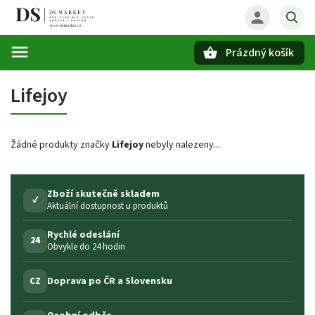
Prázdný košík
Hledat
Lifejoy
Žádné produkty značky
Lifejoy
nebyly nalezeny...
Zboží skutečně skladem
✓
Aktuální dostupnost u produktů
Rychlé odeslání
24
Obvykle do 24 hodin
Doprava po ČR a Slovensku
CZ