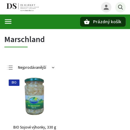
Prázdný košík
Hledat
Marschland
Nejprodávanější
Nejlevnější
BIO
Nejdražší
Abecedně
BIO Sojové výhonky, 330 g