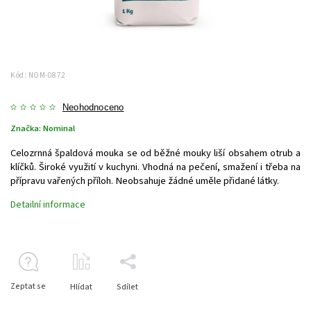
Kód:
NOM-0872
Neohodnoceno
Značka:
Nominal
Celozrnná špaldová mouka se od běžné mouky liší obsahem otrub a
klíčků. Široké využití v kuchyni. Vhodná na pečení, smažení i třeba na
přípravu vařených příloh. Neobsahuje žádné uměle přidané látky.
Detailní informace
Zeptat se
Hlídat
Sdílet