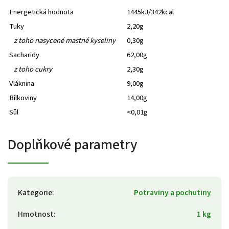
Energetická hodnota
1445kJ/342kcal
Tuky
2,20g
z toho nasycené mastné kyseliny
0,30g
Sacharidy
62,00g
z toho cukry
2,30g
Vláknina
9,00g
Bílkoviny
14,00g
Sůl
<0,01g
Doplňkové parametry
Kategorie
:
Potraviny a pochutiny
Hmotnost
:
1 kg