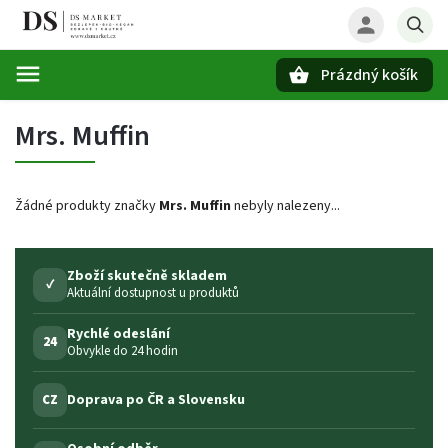
Prázdný košík
Hledat
Mrs. Muffin
Žádné produkty značky
Mrs. Muffin
nebyly nalezeny...
Zboží skutečně skladem
✓
Aktuální dostupnost u produktů
Rychlé odeslání
24
Obvykle do 24 hodin
Doprava po ČR a Slovensku
CZ