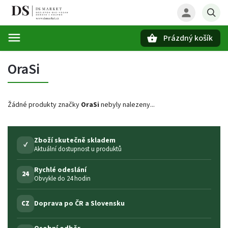
Prázdný košík
Hledat
OraSi
Žádné produkty značky
OraSi
nebyly nalezeny...
Zboží skutečně skladem
✓
Aktuální dostupnost u produktů
Rychlé odeslání
24
Obvykle do 24 hodin
Doprava po ČR a Slovensku
CZ