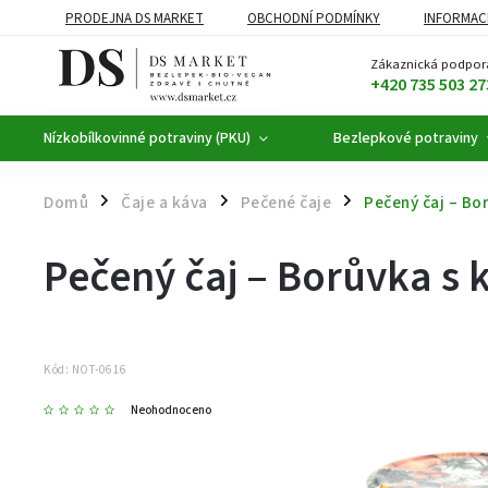
PRODEJNA DS MARKET
OBCHODNÍ PODMÍNKY
INFORMAC
BEZLEPKOVÉ POTRAVINY
BYLINNÉ KAPKY
ČAJE A KÁVA
Zákaznická podpor
+420 735 503 27
Nízkobílkovinné potraviny (PKU)
Bezlepkové potraviny
Domů
Čaje a káva
Pečené čaje
Pečený čaj – B
/
/
/
Pečený čaj – Borůvka 
Kód:
NOT-0616
Neohodnoceno