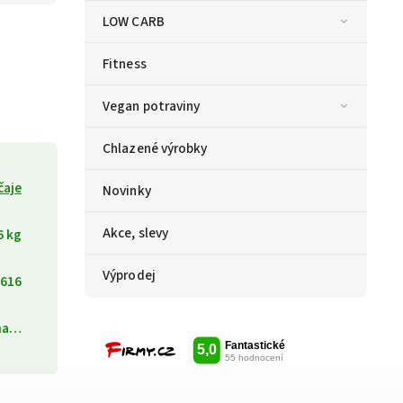
LOW CARB
Fitness
Vegan potraviny
Chlazené výrobky
čaje
Novinky
Akce, slevy
6 kg
Výprodej
616
ána…