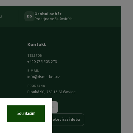
Osobní odběr
u
DS
Prodejna ve Slušovicích
Kontakt
TELEFON
+420 735 503 273
E-MAIL
info@dsmarket.cz
PRODEJNA
Dlouhá 90, 763 15 Slušovice
Napsat nám
Souhlasím
Prodejna a otevírací doba