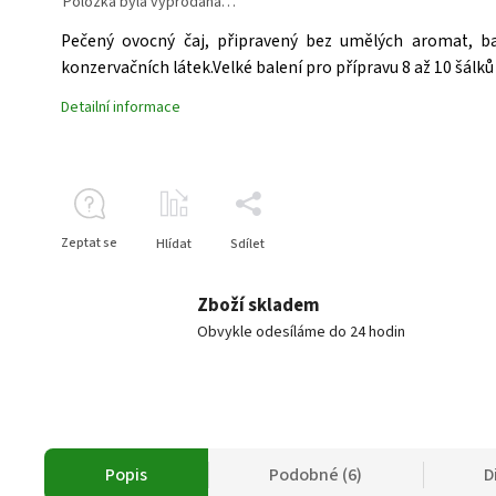
Položka byla vyprodána…
Pečený ovocný čaj, připravený bez umělých aromat, ba
konzervačních látek.Velké balení pro přípravu 8 až 10 šálků 
Detailní informace
Zeptat se
Hlídat
Sdílet
Zboží skladem
Obvykle odesíláme do 24 hodin
Popis
Podobné (6)
D