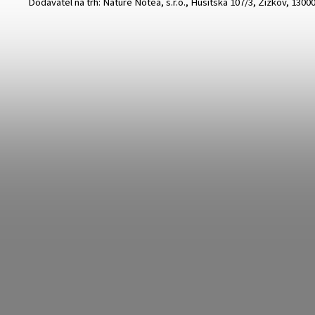
Dodavatel na trh: Nature Notea, s.r.o., Husitská 107/3, Žižkov, 1300