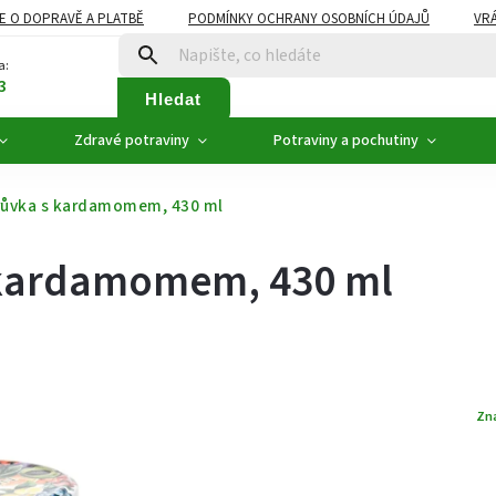
E O DOPRAVĚ A PLATBĚ
PODMÍNKY OCHRANY OSOBNÍCH ÚDAJŮ
VRÁ
ZDRAVÉ POTRAVINY
NOVINKY
AKCE, SLEVY
VÝPRODEJ
a:
3
Hledat
Zdravé potraviny
Potraviny a pochutiny
orůvka s kardamomem, 430 ml
s kardamomem, 430 ml
Zn