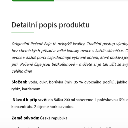
Detailní popis produktu
Originální Pečené čaje té nejvyšší kvality. Tradiční postup výroby
bez chemických přísad a velké kousky ovoce v každé skleničce. 
ovoce v každé porci čaje doplňuje vybrané koření, které dodává ješ
pití. Pečené čaje jsou bezkofeinové - můžete si je tak užít se 
celého dne!
Složení:
voda, cukr, borůvka (min. 35 % ovocného podílu), jablko
rybíz, kardamom.
Návod k přípravě:
do šálku 200 ml nabereme 1 polévkovou lžíci o
koncentrátu. Zalijeme horkou vodou.
Země původu:
Česká republika