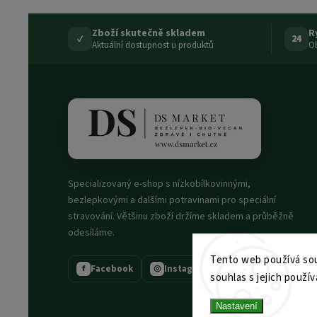
Zboží skutečně skladem
R
✓
24
Aktuální dostupnost u produktů
Ob
Specializovaný e-shop s nízkobílkovinnými,
bezlepkovými a dalšími potravinami pro speciální
stravování. Většinu zboží držíme skladem a průběžně
odesíláme.
Tento web používá sou
Facebook
Instagram
f
◎
souhlas s jejich použív
Nastavení