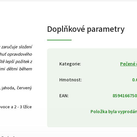
Doplňkové parametry
 zaručuje složení
Chuť opravdového
tě lepší požitek z
Kategorie
:
Pečené 
svými dětmi během
Hmotnost
:
0.
, jahoda, červený
EAN
:
8594166750
voce a 2 - 3 lžíce
Položka byla vyprod