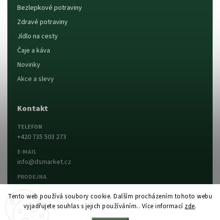
Bezlepkové potraviny
Zdravé potraviny
Jídlo na cesty
Čaje a káva
Novinky
Akce a slevy
Kontakt
TELEFON
+420 735 503 273
E-MAIL
info@dsmarket.cz
PRODEJNA
Dlouhá 90, 763 15 Slušovice
Tento web používá soubory cookie. Dalším procházením tohoto webu
vyjadřujete souhlas s jejich používáním.. Více informací
zde
.
Napsat nám
Prodejna a otevírací doba