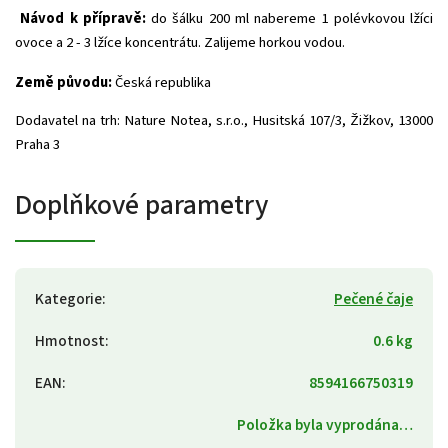
Návod k přípravě:
do šálku 200 ml nabereme 1 polévkovou lžíci
ovoce a 2 - 3 lžíce koncentrátu. Zalijeme horkou vodou.
Země původu:
Česká republika
Dodavatel na trh: Nature Notea, s.r.o., Husitská 107/3, Žižkov, 13000
Praha 3
Doplňkové parametry
Kategorie
:
Pečené čaje
Hmotnost
:
0.6 kg
EAN
:
8594166750319
Položka byla vyprodána…