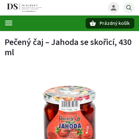
Prázdný košík
Hledat
Pečený čaj – Jahoda se skořicí, 430
ml