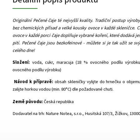
Originální Pečené čaje té nejvyšší kvality. Tradiční postup výroby
bez chemických přísad a velké kousky ovoce v každé skleničce. 
ovoce v každé porci čaje doplňuje vybrané koření, které dodává ješ
pití. Pečené čaje jsou bezkofeinové - můžete si je tak užít se 
celého dne!
Složení:
voda, cukr, maracuja (18 % ovocného podílu výrobk
ovocného podílu výrobku)
Návod k přípravě:
obsah skleničky vylijte do hrnečku o objem
zalijte horkou vodou (min. 80°C) dle požadované chuti.
Země původu:
Česká republika
Dodavatel na trh: Nature Notea, s.r.o., Husitská 107/3, Žižkov, 1300