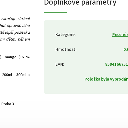
Doplňkové parametry
 zaručuje složení
Chuť opravdového
tě lepší požitek z
Kategorie
:
Pečené 
svými dětmi během
Hmotnost
:
0.
u), mango (16 %
EAN
:
8594166751
u 200ml - 300ml a
Položka byla vyprod
0 Praha 3