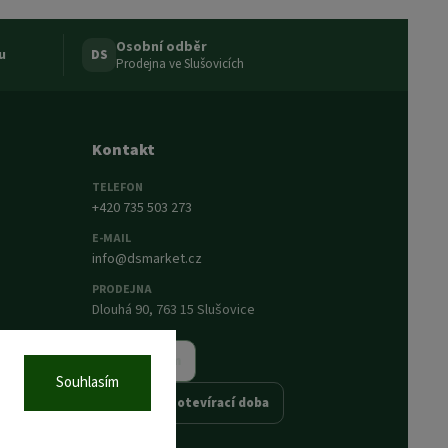
Osobní odběr
u
DS
Prodejna ve Slušovicích
Kontakt
TELEFON
+420 735 503 273
E-MAIL
info@dsmarket.cz
PRODEJNA
Dlouhá 90, 763 15 Slušovice
Napsat nám
Souhlasím
Prodejna a otevírací doba