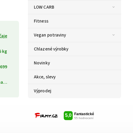
LOW CARB
Fitness
Vegan potraviny
čaje
Chlazené výrobky
6 kg
Novinky
699
Akce, slevy
ána…
Výprodej