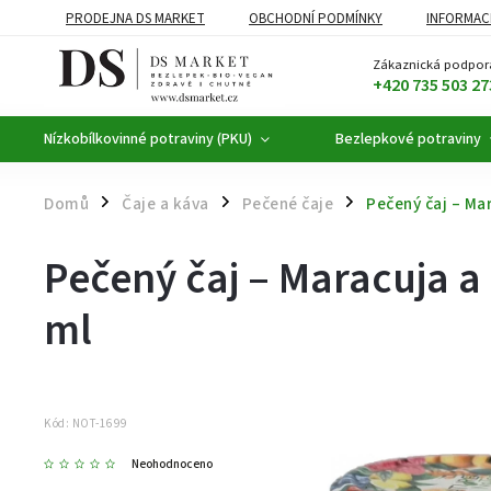
PRODEJNA DS MARKET
OBCHODNÍ PODMÍNKY
INFORMAC
BEZLEPKOVÉ POTRAVINY
BYLINNÉ KAPKY
ČAJE A KÁVA
Zákaznická podpor
+420 735 503 27
Nízkobílkovinné potraviny (PKU)
Bezlepkové potraviny
Domů
Čaje a káva
Pečené čaje
Pečený čaj – M
/
/
/
Pečený čaj – Maracuja
ml
Kód:
NOT-1699
Neohodnoceno