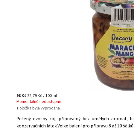
98 Kč
22,79 Kč / 100 ml
Momentálně nedostupné
Položka byla vyprodána…
Pečený ovocný čaj, připravený bez umělých aromat, ba
konzervačních látek.Velké balení pro přípravu 8 až 10 šálků 