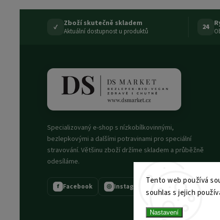
Zboží skutečně skladem
R
✓
24
Aktuální dostupnost u produktů
Ob
Specializovaný e-shop s nízkobílkovinnými,
bezlepkovými a dalšími potravinami pro speciální
stravování. Většinu zboží držíme skladem a průběžně
odesíláme.
Tento web používá sou
Facebook
Instagram
f
◎
souhlas s jejich použív
Nastavení