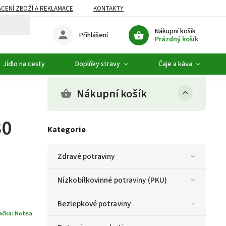
CENÍ ZBOŽÍ A REKLAMACE
KONTAKTY
DOPLŇKOVÝ SORTIMENT
Nákupní košík
Přihlášení
Prázdný košík
Jídlo na cesty
Doplňky stravy
Čaje a káva
Nákupní košík
30
Kategorie
Zdravé potraviny
Nízkobílkovinné potraviny (PKU)
Bezlepkové potraviny
ačka:
Notea