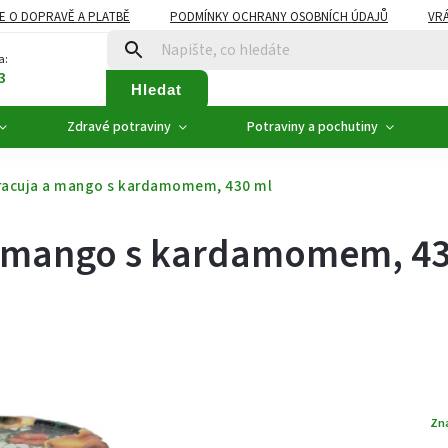
E O DOPRAVĚ A PLATBĚ
PODMÍNKY OCHRANY OSOBNÍCH ÚDAJŮ
VRÁ
ZDRAVÉ POTRAVINY
NOVINKY
AKCE, SLEVY
VÝPRODEJ
a:
3
Hledat
Zdravé potraviny
Potraviny a pochutiny
aracuja a mango s kardamomem, 430 ml
 a mango s kardamomem, 4
Zn