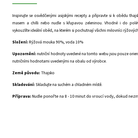
Inspirujte se osvědčenými asijskými recepty a připravte si k obědu thaj
masem a chilli nebo nudle s křupavou zeleninou. Vhodné i do polé
vykouzlíte ideální oběd, na kterém si pochutnají všichni milovníci rýžových
Složení:
Rýžová mouka 90%, voda 10%
Upozornění:
nutriční hodnoty uvedené na tomto webu jsou pouze orienta
nutričními hodnotami uvedenými na obalu od výrobce.
Země původu:
Thajsko
Skladování:
Skladujte na suchém a chladném místě.
Příprava:
Nudle ponořte na 8 - 10 minut do vroucí vody, dokud nez