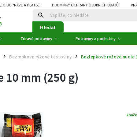
E O DOPRAVĚ A PLATBĚ
PODMÍNKY OCHRANY OSOBNÍCH ÚDAJŮ
VRÁ
ZDRAVÉ POTRAVINY
NOVINKY
AKCE, SLEVY
VÝPRODEJ
a:
3
Hledat
Zdravé potraviny
Potraviny a pochutiny
Bezlepkové rýžové těstoviny
Bezlepkové rýžové nudle 
/
/
e 10 mm (250 g)
Značk