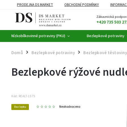
PRODEJNA DS MARKET
OBCHODNÍ PODMÍNKY
INFORMAC
BEZLEPKOVÉ POTRAVINY
BYLINNÉ KAPKY
ČAJE A KÁVA
Zákaznická podpor
+420 735 503 27
Nízkobílkovinné potraviny (PKU)
Bezlepkové potraviny
Domů
Bezlepkové potraviny
Bezlepkové těstoviny
/
/
Bezlepkové rýžové nudl
Kód:
REALT-1575
Neohodnoceno
Bez lepku