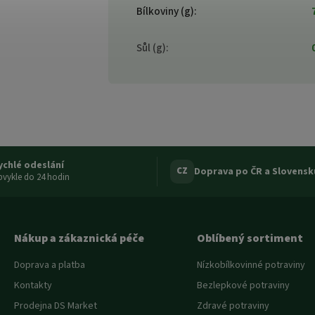
Bílkoviny (g)
:
Sůl (g)
:
ychlé odeslání
Doprava po ČR a Slovensk
CZ
vykle do 24 hodin
Nákup a zákaznická péče
Oblíbený sortiment
Doprava a platba
Nízkobílkovinné potraviny
Kontakty
Bezlepkové potraviny
Prodejna DS Market
Zdravé potraviny