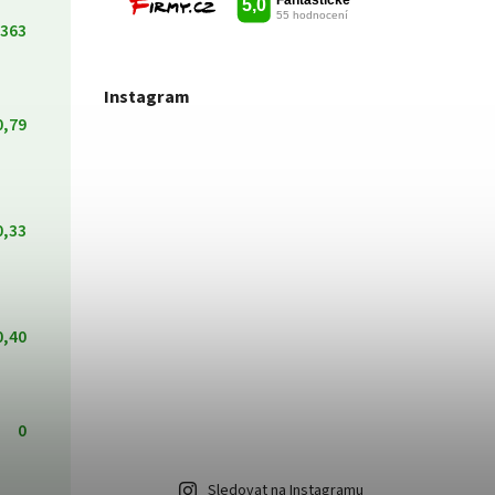
363
Instagram
0,79
0,33
0,40
0
Sledovat na Instagramu