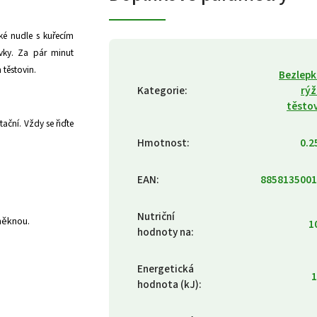
ské nudle s kuřecím
vky. Za pár minut
 těstovin.
Bezlep
Kategorie
:
rý
těsto
ční. Vždy se řiďte
Hmotnost
:
0.2
EAN
:
8858135001
Nutriční
měknou.
1
hodnoty na
:
Energetická
1
hodnota (kJ)
: