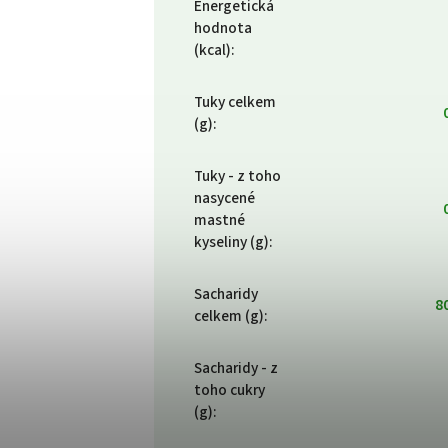
Energetická
hodnota
(kcal)
:
Tuky celkem
(g)
:
Tuky - z toho
nasycené
mastné
kyseliny (g)
:
Sacharidy
8
celkem (g)
:
Sacharidy - z
toho cukry
(g)
: