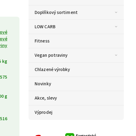
Doplňkový sortiment
LOW CARB
kové
žové
Fitness
viny
Vegan potraviny
5 kg
Chlazené výrobky
575
Novinky
00 g
Akce, slevy
Výprodej
516