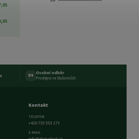
7,05
0,05
Osobní odběr
u
DS
Prodejna ve Slušovicích
Kontakt
TELEFON
+420 735 503 273
E-MAIL
info@dsmarket.cz