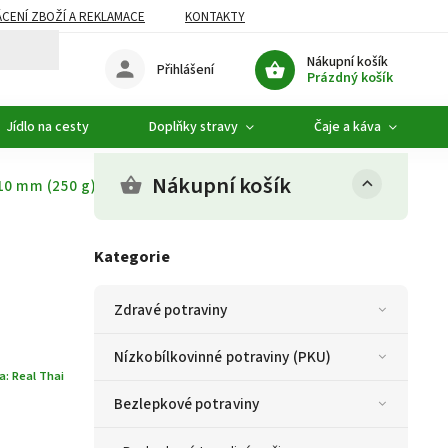
CENÍ ZBOŽÍ A REKLAMACE
KONTAKTY
DOPLŇKOVÝ SORTIMENT
Nákupní košík
Přihlášení
Prázdný košík
Jídlo na cesty
Doplňky stravy
Čaje a káva
Nákupní košík
10 mm (250 g)
Kategorie
Zdravé potraviny
Nízkobílkovinné potraviny (PKU)
a:
Real Thai
Bezlepkové potraviny