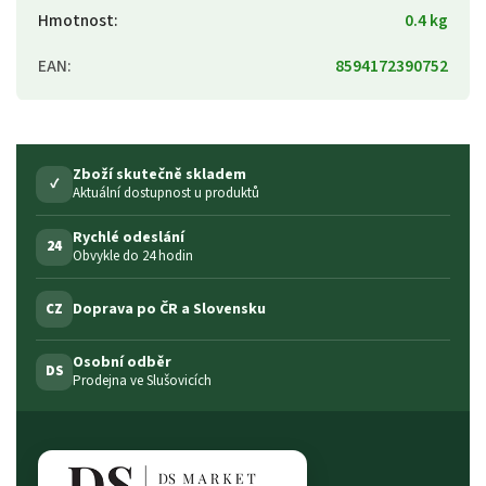
Hmotnost
:
0.4 kg
EAN
:
8594172390752
Zboží skutečně skladem
✓
Aktuální dostupnost u produktů
Rychlé odeslání
24
Obvykle do 24 hodin
Doprava po ČR a Slovensku
CZ
Osobní odběr
DS
Prodejna ve Slušovicích