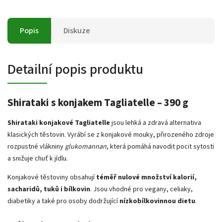
Popis
Diskuze
Detailní popis produktu
Shirataki s konjakem Tagliatelle – 390 g
Shirataki konjakové Tagliatelle
jsou lehká a zdravá alternativa
klasických těstovin. Vyrábí se z konjakové mouky, přirozeného zdroje
rozpustné vlákniny
glukomannan
, která pomáhá navodit pocit sytosti
a snižuje chuť k jídlu.
Konjakové těstoviny obsahují
téměř nulové množství kalorií,
sacharidů, tuků i bílkovin
. Jsou vhodné pro vegany, celiaky,
diabetiky a také pro osoby dodržující
nízkobílkovinnou dietu
.