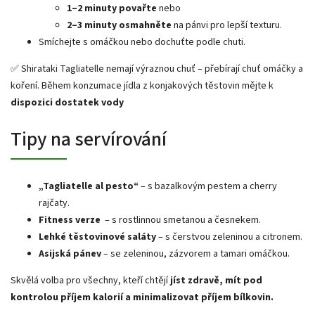
1–2 minuty povařte
nebo
2–3 minuty osmahněte
na pánvi pro lepší texturu.
Smíchejte s omáčkou nebo dochuťte podle chuti.
✅ Shirataki Tagliatelle nemají výraznou chuť – přebírají chuť omáčky a
koření. Během konzumace jídla z konjakových těstovin mějte k
dispozici dostatek vody
Tipy na servírování
„Tagliatelle al pesto“
– s bazalkovým pestem a cherry
rajčaty.
Fitness verze
– s rostlinnou smetanou a česnekem.
Lehké těstovinové saláty
– s čerstvou zeleninou a citronem.
Asijská pánev
– se zeleninou, zázvorem a tamari omáčkou.
Skvělá volba pro všechny, kteří chtějí
jíst zdravě, mít pod
kontrolou příjem kalorií a minimalizovat příjem bílkovin.