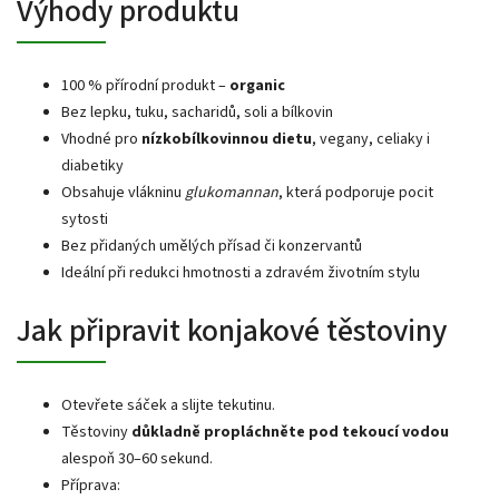
Výhody produktu
100 % přírodní produkt –
organic
Bez lepku, tuku, sacharidů, soli a bílkovin
Vhodné pro
nízkobílkovinnou dietu
, vegany, celiaky i
diabetiky
Obsahuje vlákninu
glukomannan
, která podporuje pocit
sytosti
Bez přidaných umělých přísad či konzervantů
Ideální při redukci hmotnosti a zdravém životním stylu
Jak připravit konjakové těstoviny
Otevřete sáček a slijte tekutinu.
Těstoviny
důkladně propláchněte pod tekoucí vodou
alespoň 30–60 sekund.
Příprava: