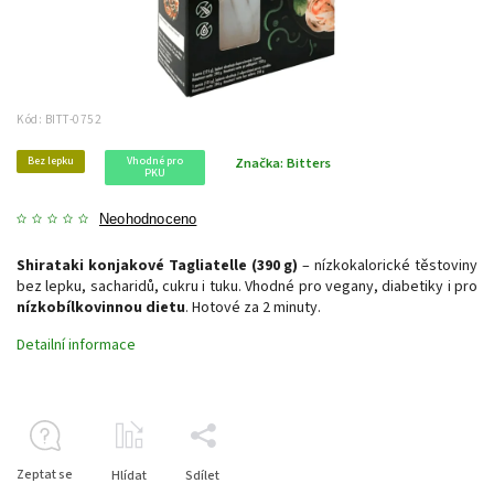
Kód:
BITT-0752
Bez lepku
Vhodné pro
Značka:
Bitters
PKU
Neohodnoceno
Shirataki konjakové Tagliatelle (390 g)
– nízkokalorické těstoviny
bez lepku, sacharidů, cukru i tuku. Vhodné pro vegany, diabetiky i pro
nízkobílkovinnou dietu
. Hotové za 2 minuty.
Detailní informace
Zeptat se
Hlídat
Sdílet