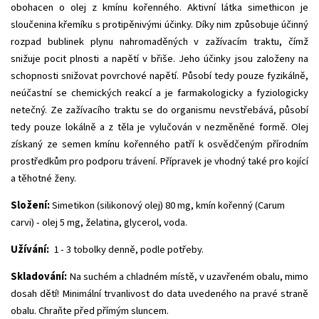
obohacen o olej z kmínu kořenného. Aktivní látka simethicon je
sloučenina křemíku s protipěnivými účinky. Díky nim způsobuje účinný
rozpad bublinek plynu nahromaděných v zažívacím traktu, čímž
snižuje pocit plnosti a napětí v břiše. Jeho účinky jsou založeny na
schopnosti snižovat povrchové napětí. Působí tedy pouze fyzikálně,
neúčastní se chemických reakcí a je farmakologicky a fyziologicky
netečný. Ze zažívacího traktu se do organismu nevstřebává, působí
tedy pouze lokálně a z těla je vylučován v nezměněné formě. Olej
získaný ze semen kmínu kořenného patří k osvědčeným přírodním
prostředkům pro podporu trávení. Přípravek je vhodný také pro kojící
a těhotné ženy.
Složení:
Simetikon (silikonový olej) 80 mg, kmín kořenný (Carum
carvi) - olej 5 mg, želatina, glycerol, voda.
Užívání:
1 - 3 tobolky denně, podle potřeby.
Skladování:
Na suchém a chladném místě, v uzavřeném obalu, mimo
dosah dětí! Minimální trvanlivost do data uvedeného na pravé straně
obalu. Chraňte před přímým sluncem.