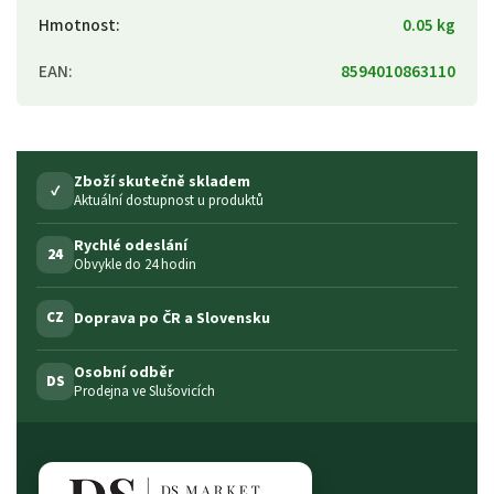
Hmotnost
:
0.05 kg
EAN
:
8594010863110
Zboží skutečně skladem
✓
Aktuální dostupnost u produktů
Rychlé odeslání
24
Obvykle do 24 hodin
Doprava po ČR a Slovensku
CZ
Osobní odběr
DS
Prodejna ve Slušovicích