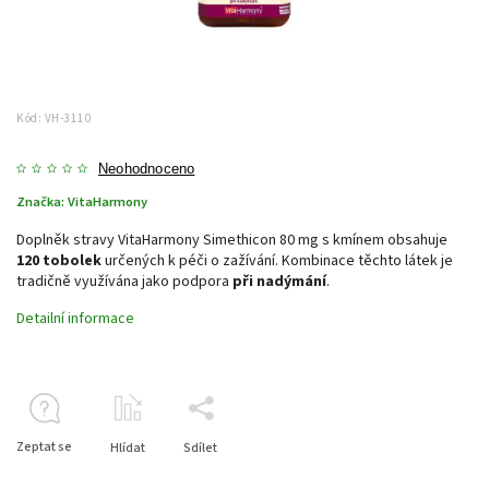
Kód:
VH-3110
Neohodnoceno
Značka:
VitaHarmony
Doplněk stravy VitaHarmony Simethicon 80 mg s kmínem obsahuje
120 tobolek
určených k péči o zažívání. Kombinace těchto látek je
tradičně využívána jako podpora
při nadýmání
.
Detailní informace
Zeptat se
Hlídat
Sdílet