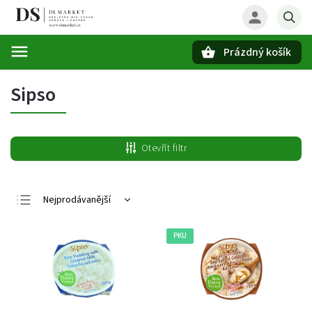
Prázdný košík
Hledat
Sipso
Otevřít filtr
Nejprodávanější
Nejlevnější
PKU
Nejdražší
Abecedně