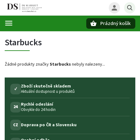
Prázdný košík
Hledat
Starbucks
Žádné produkty značky
Starbucks
nebyly nalezeny...
Zboží skutečně skladem
✓
Aktuální dostupnost u produktů
Rychlé odeslání
24
Obvykle do 24 hodin
Doprava po ČR a Slovensku
CZ