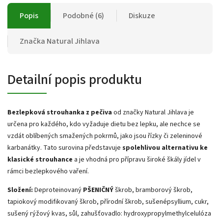
Popis
Podobné (6)
Diskuze
Značka
Natural Jihlava
Detailní popis produktu
Bezlepková strouhanka z pečiva
od značky Natural Jihlava je
určena pro každého, kdo vyžaduje dietu bez lepku, ale nechce se
vzdát oblíbených smažených pokrmů, jako jsou řízky či zeleninové
karbanátky. Tato surovina představuje
spolehlivou alternativu ke
klasické strouhance
a je vhodná pro přípravu široké škály jídel v
rámci bezlepkového vaření.
Složení:
Deproteinovaný
PŠENIČNÝ
škrob, bramborový škrob,
tapiokový modifikovaný škrob, přírodní škrob, sušenépsyllium, cukr,
sušený rýžový kvas, sůl, zahušťovadlo: hydroxypropylmethylcelulóza