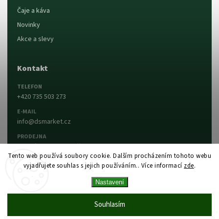
Čaje a káva
Novinky
Akce a slevy
Kontakt
TELEFON
+420 735 503 273
E-MAIL
info@dsmarket.cz
PRODEJNA
Dlouhá 90, 763 15 Slušovice
Tento web používá soubory cookie. Dalším procházením tohoto webu
vyjadřujete souhlas s jejich používáním.. Více informací
zde
.
Napsat nám
Prodejna a otevírací doba
Nastavení
Vytvořil Shoptet
Copyright 2026
DS MARKET
. Všechna práva
Souhlasím
vyhrazena.
Upravit nastavení cookies
Vytvořil
Shoptet
| Design