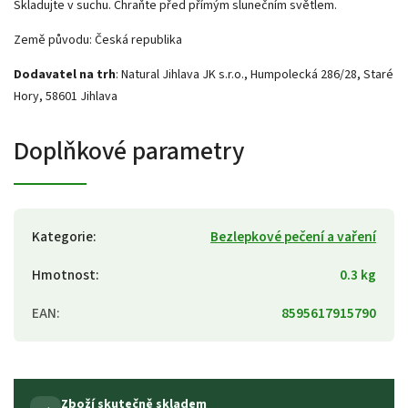
Skladujte v suchu. Chraňte před přímým slunečním světlem.
Země původu: Česká republika
Dodavatel na trh
: Natural Jihlava JK s.r.o., Humpolecká 286/28, Staré
Hory, 58601 Jihlava
Doplňkové parametry
Kategorie
:
Bezlepkové pečení a vaření
Hmotnost
:
0.3 kg
EAN
:
8595617915790
Zboží skutečně skladem