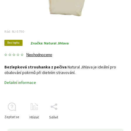
Kód:
NJ-5790
Bez lepku
Značka:
Natural Jihlava
Neohodnoceno
Bezlepková strouhanka z pečiva
Natural Jihlava je ideální pro
obalování pokrmů při dietním stravování.
Detailní informace
Zeptat se
Hlídat
Sdílet