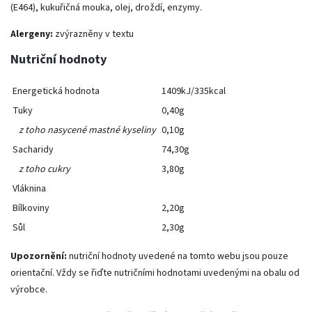
(E464), kukuřičná mouka, olej, droždí, enzymy.
Alergeny:
zvýrazněny v textu
Nutriční hodnoty
Energetická hodnota
1409kJ/335kcal
Tuky
0,40g
z toho nasycené mastné kyseliny
0,10g
Sacharidy
74,30g
z toho cukry
3,80g
Vláknina
Bílkoviny
2,20g
Sůl
2,30g
Upozornění:
nutriční hodnoty uvedené na tomto webu jsou pouze
orientační. Vždy se řiďte nutričními hodnotami uvedenými na obalu od
výrobce.