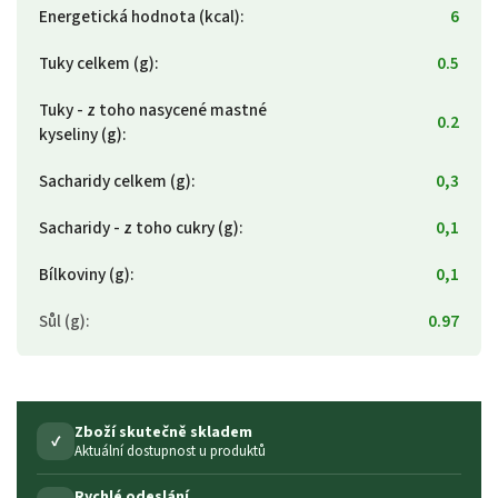
Energetická hodnota (kcal)
:
6
Tuky celkem (g)
:
0.5
Tuky - z toho nasycené mastné
0.2
kyseliny (g)
:
Sacharidy celkem (g)
:
0,3
Sacharidy - z toho cukry (g)
:
0,1
Bílkoviny (g)
:
0,1
Sůl (g)
:
0.97
Zboží skutečně skladem
✓
Aktuální dostupnost u produktů
Rychlé odeslání