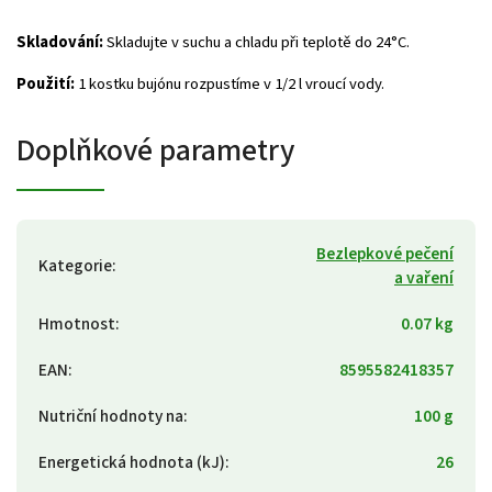
Skladování:
Skladujte v suchu a chladu při teplotě do 24°C.
Použití:
1 kostku bujónu rozpustíme
v 1/2 l vroucí vody.
Doplňkové parametry
Bezlepkové pečení
Kategorie
:
a vaření
Hmotnost
:
0.07 kg
EAN
:
8595582418357
Nutriční hodnoty na
:
100 g
Energetická hodnota (kJ)
:
26