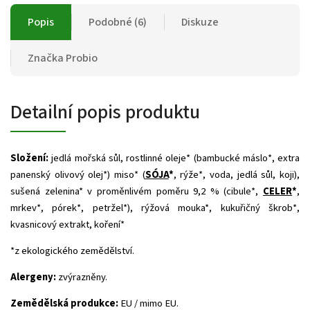
Popis
Podobné (6)
Diskuze
Značka
Probio
Detailní popis produktu
Složení:
jedlá mořská sůl, rostlinné oleje* (bambucké máslo*, extra
panenský olivový olej*) miso* (
SÓJA
*
, rýže*, voda, jedlá sůl, koji),
sušená zelenina* v proměnlivém poměru 9,2 % (cibule*,
CELER
*
,
mrkev*, pórek*, petržel*), rýžová mouka*, kukuřičný škrob*,
kvasnicový extrakt, koření*
*z ekologického zemědělství.
Alergeny:
zvýrazněny.
Zemědělská produkce:
EU / mimo EU.