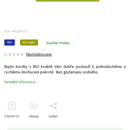
Kód:
PROB-8357
BIO
Bez lepku
Značka:
Probio
Neohodnoceno
Bujón kostky v BIO kvalitě Vám dobře poslouží k jednoduchému a
rychlému dochucení pokrmů. Bez glutamanu sodného.
Detailní informace
Zeptat se
Hlídat
Sdílet