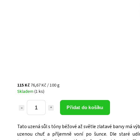
115 Kč
76,67 Kč / 100 g
Skladem
(1 ks)
Přidat do košíku
Tato uzená sůl s tóny béžové až světle zlatavé barvy má v
uzenou chuť a příjemně voní po šunce. Dle staré udí