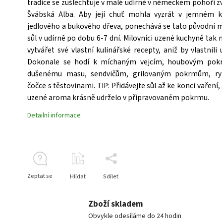
tradice se zušlechťuje v malé udírně v německém pohoří 
Švábská Alba. Aby její chuť mohla vyzrát v jemném k
jedlového a bukového dřeva, ponechává se tato původní 
sůl v udírně po dobu 6-7 dní. Milovníci uzené kuchyně ta
vytvářet své vlastní kulinářské recepty, aniž by vlastnili 
Dokonale se hodí k míchaným vejcím, houbovým po
dušenému masu, sendvičům, grilovaným pokrmům, r
čočce s těstovinami. TIP: Přidávejte sůl až ke konci vaření,
uzené aroma krásně udrželo v připravovaném pokrmu.
Detailní informace
Zeptat se
Hlídat
Sdílet
Zboží skladem
Obvykle odesíláme do 24 hodin