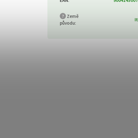
EAN
:
9004145007
?
Země
I
původu
: