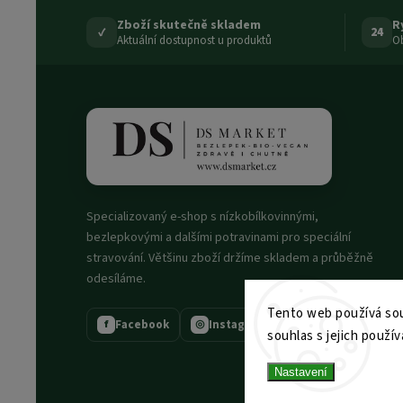
Zboží skutečně skladem
R
✓
24
Aktuální dostupnost u produktů
Ob
Specializovaný e-shop s nízkobílkovinnými,
bezlepkovými a dalšími potravinami pro speciální
stravování. Většinu zboží držíme skladem a průběžně
odesíláme.
Tento web používá sou
Facebook
Instagram
f
◎
souhlas s jejich použív
Nastavení