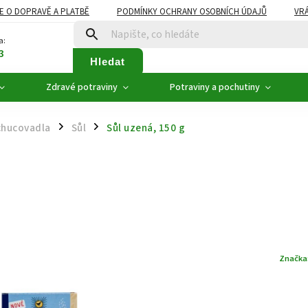
E O DOPRAVĚ A PLATBĚ
PODMÍNKY OCHRANY OSOBNÍCH ÚDAJŮ
VRÁ
ZDRAVÉ POTRAVINY
NOVINKY
AKCE, SLEVY
VÝPRODEJ
a:
3
Hledat
Zdravé potraviny
Potraviny a pochutiny
hucovadla
Sůl
Sůl uzená, 150 g
/
/
Značka