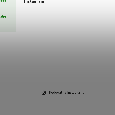
888
Instagram
tálie
Sledovat na Instagramu