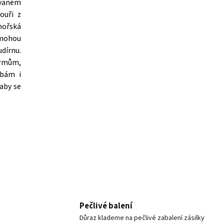
zvaném
ouři z
mořská
k mohou
udírnu.
krmům,
ybám i
 aby se
Pečlivé balení
Důraz klademe na pečlivé zabalení zásilky