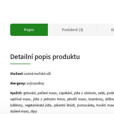
Popis
Podobné (3)
D
Detailní popis produktu
Složení:
uzená mořská sůl
Alergeny:
zvýrazněny.
Využití:
grilování, pečené maso, zapékání, jídla z obilovin, salát, polé
vepřové maso, jídla z jednoho hrnce, jehněčí maso, brambory, drůbež,
luštěniny, vegetariánská jídla, pikantní štrúdl, pomazánky, hovězí mas
dušené maso, dipy