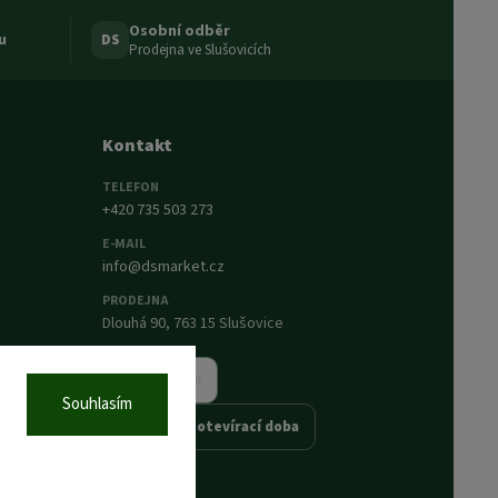
Osobní odběr
u
DS
Prodejna ve Slušovicích
Kontakt
TELEFON
+420 735 503 273
E-MAIL
info@dsmarket.cz
PRODEJNA
Dlouhá 90, 763 15 Slušovice
Napsat nám
Souhlasím
Prodejna a otevírací doba