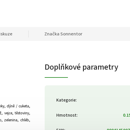
iskuze
Značka
Sonnentor
Doplňkové parametry
Kategorie
:
vky, dýně / cuketa,
 vejce, těstoviny,
Hmotnost
:
0.1
o, zelenina, chléb,