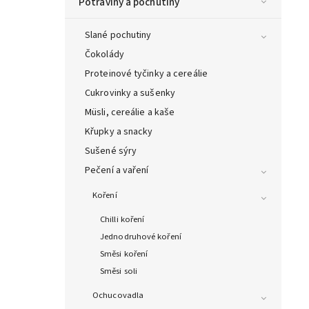
Potraviny a pochutiny
Slané pochutiny
Čokolády
Proteinové tyčinky a cereálie
Cukrovinky a sušenky
Müsli, cereálie a kaše
Křupky a snacky
Sušené sýry
Pečení a vaření
Koření
Chilli koření
Jednodruhové koření
Směsi koření
Směsi soli
Ochucovadla