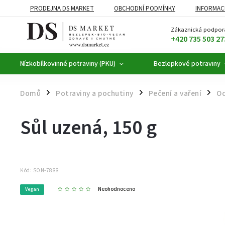
PRODEJNA DS MARKET
OBCHODNÍ PODMÍNKY
INFORMAC
BEZLEPKOVÉ POTRAVINY
BYLINNÉ KAPKY
ČAJE A KÁVA
Zákaznická podpor
+420 735 503 27
Nízkobílkovinné potraviny (PKU)
Bezlepkové potraviny
Domů
Potraviny a pochutiny
Pečení a vaření
Oc
/
/
/
Sůl uzená, 150 g
Kód:
SON-7888
Neohodnoceno
Vegan