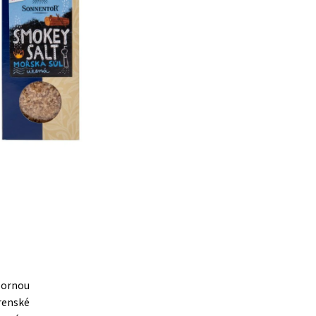
ýbornou
renské