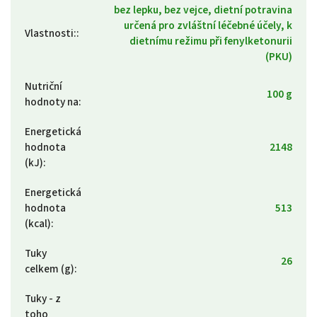
bez lepku, bez vejce, dietní potravina
určená pro zvláštní léčebné účely, k
Vlastnosti:
:
dietnímu režimu při fenylketonurii
(PKU)
Nutriční
100 g
hodnoty na
:
Energetická
hodnota
2148
(kJ)
:
Energetická
hodnota
513
(kcal)
:
Tuky
26
celkem (g)
:
Tuky - z
toho