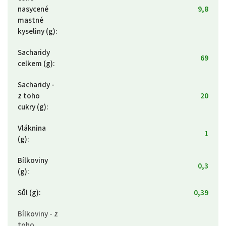
nasycené
9,8
mastné
kyseliny (g)
:
Sacharidy
69
celkem (g)
:
Sacharidy -
z toho
20
cukry (g)
:
Vláknina
1
(g)
:
Bílkoviny
0,3
(g)
:
Sůl (g)
:
0,39
Bílkoviny - z
toho