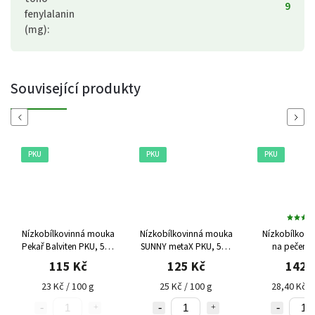
9
fenylalanin
(mg)
:
Související produkty
Previous
Next
PKU
PKU
PKU
Nízkobílkovinná mouka
Nízkobílkovinná mouka
Nízkobílkovi
Pekař Balviten PKU, 500
SUNNY metaX PKU, 500
na pečení 
g
g
Loprofin PKU
115 Kč
125 Kč
142 
23 Kč / 100 g
25 Kč / 100 g
28,40 Kč /