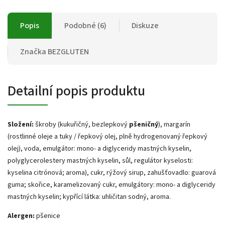
Popis
Podobné (6)
Diskuze
Značka
BEZGLUTEN
Detailní popis produktu
Složení:
škroby (kukuřičný, bezlepkový
pšeničný
), margarín
(rostlinné oleje a tuky / řepkový olej, plně hydrogenovaný řepkový
olej), voda, emulgátor: mono- a diglyceridy mastných kyselin,
polyglycerolestery mastných kyselin, sůl, regulátor kyselosti:
kyselina citrónová; aroma), cukr, rýžový sirup, zahušťovadlo: guarová
guma; skořice, karamelizovaný cukr, emulgátory: mono- a diglyceridy
mastných kyselin; kypřící látka: uhličitan sodný, aroma.
Alergen:
pšenice