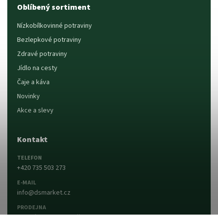
Oblíbený sortiment
Nízkobílkovinné potraviny
Bezlepkové potraviny
Zdravé potraviny
Jídlo na cesty
Čaje a káva
Novinky
Akce a slevy
Kontakt
TELEFON
+420 735 503 273
E-MAIL
info@dsmarket.cz
PRODEJNA
Dlouhá 90, 763 15 Slušovice