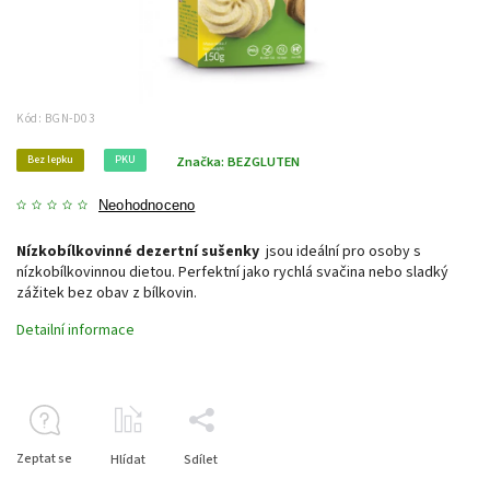
Kód:
BGN-D03
Bez lepku
PKU
Značka:
BEZGLUTEN
Neohodnoceno
Nízkobílkovinné dezertní sušenky
jsou ideální pro osoby s
nízkobílkovinnou dietou. Perfektní jako rychlá svačina nebo sladký
zážitek bez obav z bílkovin.
Detailní informace
Zeptat se
Hlídat
Sdílet