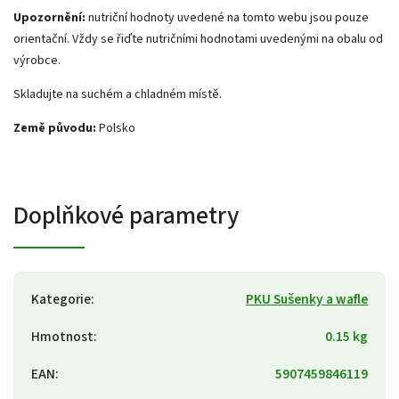
Upozornění:
nutriční hodnoty uvedené na tomto webu jsou pouze
orientační. Vždy se řiďte nutričními hodnotami uvedenými na obalu od
výrobce.
Skladujte na suchém a chladném místě.
Země původu:
Polsko
Doplňkové parametry
Kategorie
:
PKU Sušenky a wafle
Hmotnost
:
0.15 kg
EAN
:
5907459846119