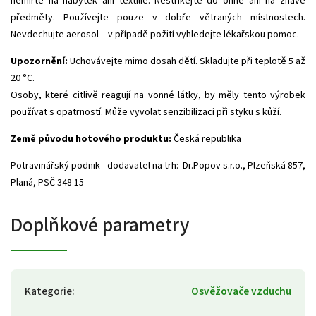
nemiřte na nábytek ani textilie. Nestříkejte do ohně ani na žhavé
předměty. Používejte pouze v dobře větraných místnostech.
Nevdechujte aerosol – v případě požití vyhledejte lékařskou pomoc.
Upozornění:
Uchovávejte mimo dosah dětí. Skladujte při teplotě 5 až
20 °C.
Osoby, které citlivě reagují na vonné látky, by měly tento výrobek
používat s opatrností. Může vyvolat senzibilizaci při styku s kůží.
Země původu hotového produktu:
Česká republika
Potravinářský podnik - dodavatel na trh: Dr.Popov s.r.o., Plzeňská 857,
Planá, PSČ 348 15
Doplňkové parametry
Kategorie
:
Osvěžovače vzduchu