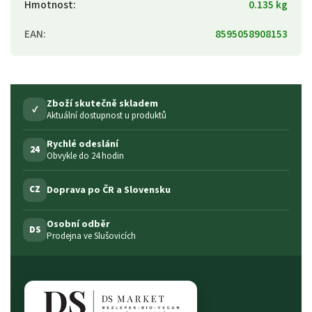
Hmotnost
:
0.135 kg
EAN
:
8595058908153
Zboží skutečně skladem
✓
Aktuální dostupnost u produktů
Rychlé odeslání
24
Obvykle do 24 hodin
Doprava po ČR a Slovensku
CZ
Osobní odběr
DS
Prodejna ve Slušovicích