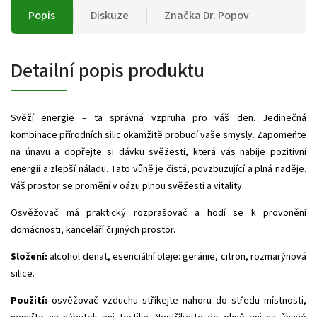
Popis
Diskuze
Značka
Dr. Popov
Detailní popis produktu
Svěží energie – ta správná vzpruha pro váš den. Jedinečná
kombinace přírodních silic okamžitě probudí vaše smysly. Zapomeňte
na únavu a dopřejte si dávku svěžesti, která vás nabije pozitivní
energií a zlepší náladu. Tato vůně je čistá, povzbuzující a plná naděje.
Váš prostor se promění v oázu plnou svěžesti a vitality.
Osvěžovač má praktický rozprašovač a hodí se k provonění
domácnosti, kanceláří či jiných prostor.
Složení:
alcohol denat, esenciální oleje:
geránie, citron, rozmarýnová
silice.
Použití:
osvěžovač vzduchu stříkejte nahoru do středu místnosti,