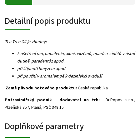
Detailní popis produktu
Tea Tree Oil
je vhodný:
k ošetření ran, popálenin, akné, ekzémů, oparů a zánětů v ústní
dutině, paradentóz apod.
při štípnutí hmyzem apod.
při použití v aromalampě k dezinfekci ovzduší
Země původu hotového produktu:
Česká republika
Potravinářský podnik - dodavatel na trh:
Dr.Popov s.r.o.,
Plzeňská 857, Planá, PSČ 348 15
Doplňkové parametry