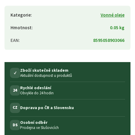
Kategorie
:
Vonné oleje
Hmotnost
:
0.05 kg
EAN
:
8595058903066
Zboží skutečně skladem
✓
Aktuální dostupnost u produktů
Rychlé odeslání
24
Obvykle do 24 hodin
Doprava po ČR a Slovensku
CZ
Osobní odběr
DS
Prodejna ve Slušovicích