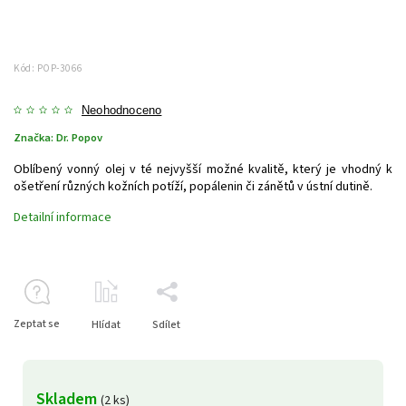
Kód:
POP-3066
Neohodnoceno
Značka:
Dr. Popov
Oblíbený vonný olej v té nejvyšší možné kvalitě, který je vhodný k
ošetření různých kožních potíží, popálenin či zánětů v ústní dutině.
Detailní informace
Zeptat se
Hlídat
Sdílet
Skladem
(2 ks)