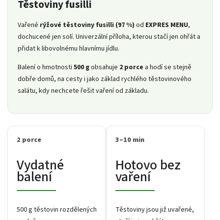
Těstoviny fusilli
Vařené
rýžové těstoviny fusilli (97 %)
od
EXPRES MENU
,
dochucené jen solí. Univerzální příloha, kterou stačí jen ohřát a
přidat k libovolnému hlavnímu jídlu.
Balení o hmotnosti
500 g
obsahuje
2 porce
a hodí se stejně
dobře domů, na cesty i jako základ rychlého těstovinového
salátu, kdy nechcete řešit vaření od základu.
2 porce
3–10 min
Vydatné
Hotovo bez
balení
vaření
500 g těstovin rozdělených
Těstoviny jsou již uvařené,