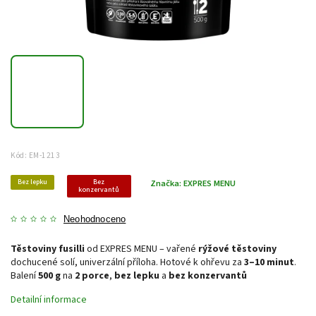
Kód:
EM-1213
Bez lepku
Bez
Značka:
EXPRES MENU
konzervantů
Neohodnoceno
Těstoviny fusilli
od EXPRES MENU – vařené
rýžové těstoviny
dochucené solí, univerzální příloha. Hotové k ohřevu za
3–10 minut
.
Balení
500 g
na
2 porce
,
bez lepku
a
bez konzervantů
Detailní informace