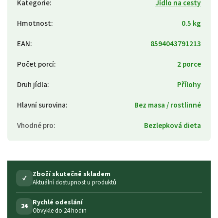
Kategorie
:
Jídlo na cesty
Hmotnost
:
0.5 kg
EAN
:
8594043791213
Počet porcí
:
2 porce
Druh jídla
:
Přílohy
Hlavní surovina
:
Bez masa / rostlinné
Vhodné pro
:
Bezlepková dieta
Zboží skutečně skladem
✓
Aktuální dostupnost u produktů
Rychlé odeslání
24
Obvykle do 24 hodin