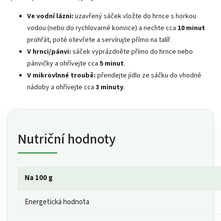
Ve vodní lázni:
uzavřený sáček vložte do hrnce s horkou
vodou (nebo do rychlovarné konvice) a nechte cca
10 minut
prohřát, poté otevřete a servírujte přímo na talíř.
V hrnci/pánvi:
sáček vyprázdněte přímo do hrnce nebo
pánvičky a ohřívejte cca
5 minut
.
V mikrovlnné troubě:
přendejte jídlo ze sáčku do vhodné
nádoby a ohřívejte cca
3 minuty
.
Nutriční hodnoty
Na 100 g
Energetická hodnota