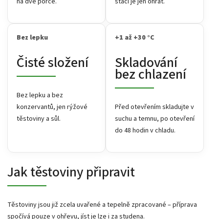
na dvě porce.
stačí je jen ohřát.
Bez lepku
+1 až +30 °C
Čisté složení
Skladování
bez chlazení
Bez lepku a bez
konzervantů, jen rýžové
Před otevřením skladujte v
těstoviny a sůl.
suchu a temnu, po otevření
do 48 hodin v chladu.
Jak těstoviny připravit
Těstoviny jsou již zcela uvařené a tepelně zpracované – příprava
spočívá pouze v ohřevu, jíst je lze i za studena.