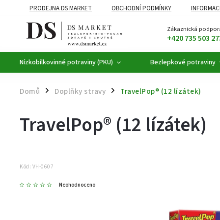
PRODEJNA DS MARKET
OBCHODNÍ PODMÍNKY
INFORMAC
BEZLEPKOVÉ POTRAVINY
BYLINNÉ KAPKY
ČAJE A KÁVA
Zákaznická podpor
+420 735 503 27
Nízkobílkovinné potraviny (PKU)
Bezlepkové potraviny
Domů
Doplňky stravy
TravelPop® (12 lízátek)
/
/
TravelPop® (12 lízátek)
Kód:
VH-0607
Neohodnoceno