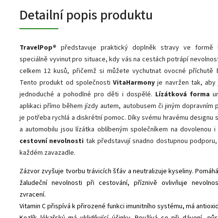
Detailní popis produktu
TravelPop®
představuje praktický doplněk stravy ve formě l
speciálně vyvinut pro situace, kdy vás na cestách potrápí nevolnos
celkem 12 kusů, přičemž si můžete vychutnat ovocné příchutě b
Tento produkt od společnosti
VitaHarmony
je navržen tak, aby 
jednoduché a pohodlné pro děti i dospělé.
Lízátková forma
um
aplikaci přímo během jízdy autem, autobusem či jiným dopravním
je potřeba rychlá a diskrétní pomoc. Díky svému hravému designu 
a automobilu jsou lízátka oblíbeným společníkem na dovolenou i 
cestovní nevolnosti
tak představují snadno dostupnou podporu, 
každém zavazadle.
Zázvor zvyšuje tvorbu trávicích šťáv a neutralizuje kyseliny. Pomáh
žaludeční nevolnosti při cestování, příznivě ovlivňuje nevoln
zvracení.
Vitamin C přispívá k přirozené funkci imunitního systému, má antioxid
Kozlík lékařský má uklidňující účinky. Používá se při dávení, pů