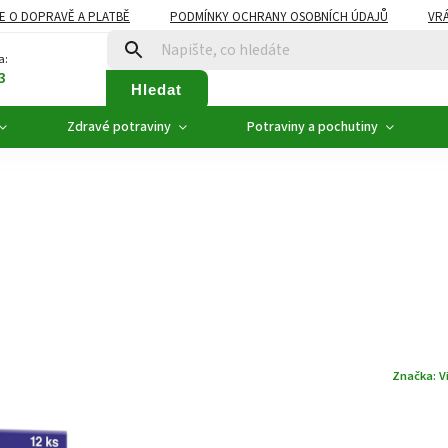
E O DOPRAVĚ A PLATBĚ
PODMÍNKY OCHRANY OSOBNÍCH ÚDAJŮ
VRÁ
ZDRAVÉ POTRAVINY
NOVINKY
AKCE, SLEVY
VÝPRODEJ
a:
3
Hledat
Zdravé potraviny
Potraviny a pochutiny
Značka:
V