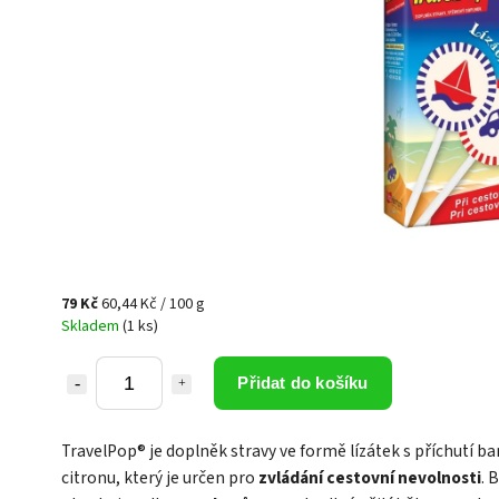
79 Kč
60,44 Kč / 100 g
Skladem
(1 ks)
Přidat do košíku
TravelPop® je doplněk stravy ve formě lízátek s příchutí b
citronu, který je určen pro
zvládání cestovní nevolnosti
. 