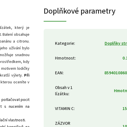
Doplňkové parametry
ízátek, který je
t. Balení obsahuje
anánu a citronu.
Kategorie
:
Doplňky st
jeho užívání bylo
ožňuje snadnou
Hmotnost
:
0.
 prostředkem, kdy
s motivem lodičky
EAN
:
8594010860
kratší výlety.
Při
kterou oceníte v
Obsah v 1
Hmotn
lízátku
:
á potlačovat pocit
ost s nucením na
VITAMIN C
:
15
ační vlastnosti.
ZÁZVOR
10
sobí konejšivě na