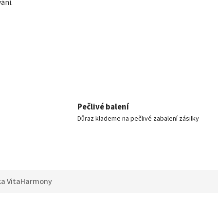
ání.
Pečlivé balení
Důraz klademe na pečlivé zabalení zásilky
ka
VitaHarmony