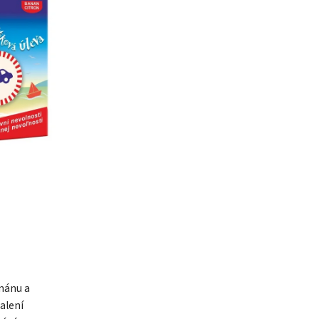
anánu a
Balení