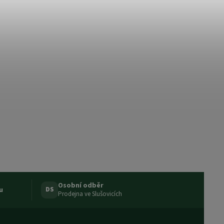
Osobní odběr
u
DS
Prodejna ve Slušovicích