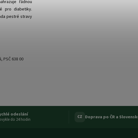
ahrazuje řádnou
é pro diabetiky.
ada pestré stravy
á, PSČ 638 00
ychlé odeslání
Doprava po ČR a Slovensk
CZ
vykle do 24 hodin