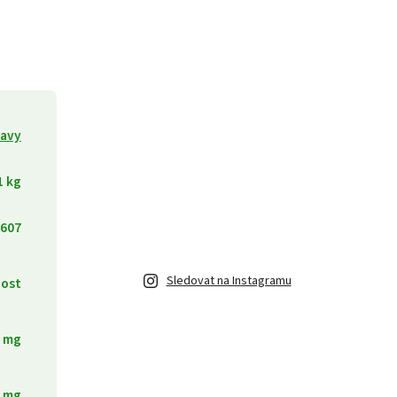
ravy
1 kg
607
Sledovat na Instagramu
ost
 mg
 mg