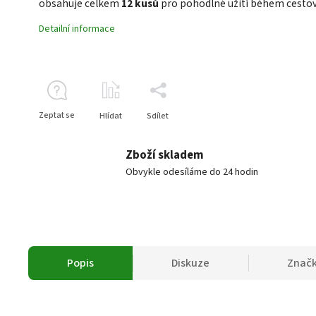
obsahuje celkem
12 kusů
pro pohodlné užití během cestov
Detailní informace
Zeptat se
Hlídat
Sdílet
Zboží skladem
Obvykle odesíláme do 24 hodin
Popis
Diskuze
Znač