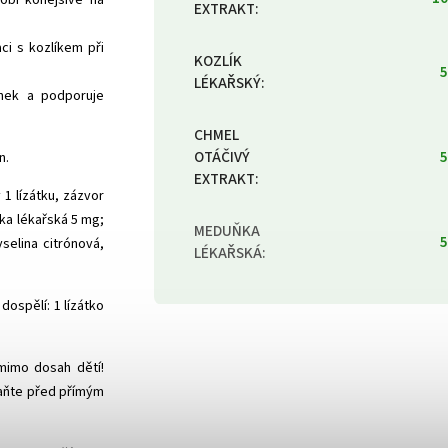
EXTRAKT
:
ci s kozlíkem při
KOZLÍK
5
LÉKAŘSKÝ
:
ánek a podporuje
CHMEL
OTÁČIVÝ
5
n.
EXTRAKT
:
1 lízátku, zázvor
ňka lékařská 5 mg;
MEDUŇKA
5
yselina citrónová,
LÉKAŘSKÁ
:
 dospělí: 1 lízátko
mimo dosah dětí!
raňte před přímým