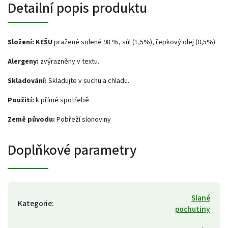
Detailní popis produktu
Složení
:
KEŠU
pražené solené 98 %, sůl (1,5%), řepkový olej (0,5%).
Alergeny:
zvýrazněny v textu.
Skladování:
Skladujte v suchu a chladu.
Použití:
k přímé spotřebě
Zem
ě
p
ů
vodu:
Pobřeží slonoviny
Doplňkové parametry
Slané
Kategorie
:
pochutiny