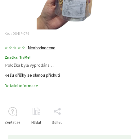
Kód:
DS-DP-076
Neohodnoceno
Značka:
TryMe!
Položka byla vyprodána…
Kešu oříšky se slanou příchutí
Detailní informace
Zeptat se
Hlídat
Sdílet