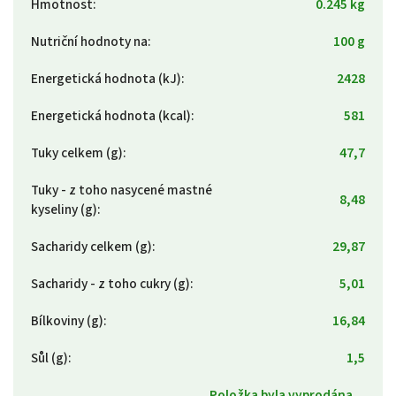
Hmotnost
:
0.245 kg
Nutriční hodnoty na
:
100 g
Energetická hodnota (kJ)
:
2428
Energetická hodnota (kcal)
:
581
Tuky celkem (g)
:
47,7
Tuky - z toho nasycené mastné
8,48
kyseliny (g)
:
Sacharidy celkem (g)
:
29,87
Sacharidy - z toho cukry (g)
:
5,01
Bílkoviny (g)
:
16,84
Sůl (g)
:
1,5
Položka byla vyprodána…