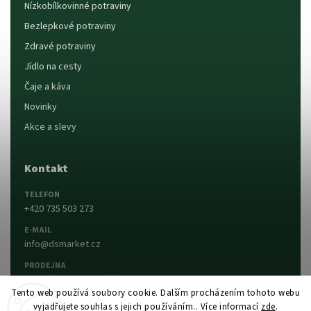
Nízkobílkovinné potraviny
Bezlepkové potraviny
Zdravé potraviny
Jídlo na cesty
Čaje a káva
Novinky
Akce a slevy
Kontakt
TELEFON
+420 735 503 273
E-MAIL
info@dsmarket.cz
PRODEJNA
Dlouhá 90, 763 15 Slušovice
Tento web používá soubory cookie. Dalším procházením tohoto webu
vyjadřujete souhlas s jejich používáním.. Více informací
zde
.