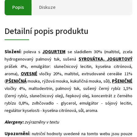
Popis
Diskuze
Detailní popis produktu
Složení:
poleva s
JOGURTEM
se sladidlem 30% (maltitol, zcela
hydrogenovaný palmový tuk, sušená
SYROVÁTKA, JOGURTOVÝ
prášek 4%, emulgátor: slunečnicový lecitin, kyselina citrónová,
aroma),
OVESNÉ
vločky 20%, maltitol, extrudované cereálie 11%
(
PŠENIČNÁ
mouka, rýžová mouka, kukuřičná mouka, sůl),
PŠENIČNÉ
vločky 4%, maltodextrin, palmový tuk, sušený černý rybíz 1,5%
(černý rybíz, slunečnicový olej), řepkový olej, koncentrát z černého
rybízu 0,8%, zvlhčovadlo - glycerol, emulgátor - sójový lecitin,
regulátor kyselosti - kyselina citrónová, sůl, aroma.
Alergeny:
zvýrazněny v textu
Upozornění:
nutriční hodnoty uvedené na tomto webu jsou pouze