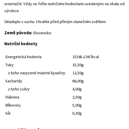
orientační. Vždy se řiďte nutričními hodnotami uvedenými na obalu od
výrobce.
Skladujte v suchu. Chraňte před přímým slunečním světlem.
Země původu:
Slovensko
Nutriční hodnoty
Energetická hodnota
1534kJ/367kcal
Tuky
15,50g
z toho nasycené mastné kyseliny
12,50g
Sacharidy
66,00g
z toho cukry
4,00g
Vláknina
2,50g
Bílkoviny
5,00g
Sůl
0,30g