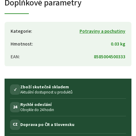
Doplňkové parametry
Kategorie
:
Potraviny a pochutiny
Hmotnost
:
0.03 kg
EAN
:
8585004500333
Zboží skutečně skladem
✓
Aktuální dostupnost u produktů
Rychlé odeslání
24
Obvykle do 24 hodin
Doprava po ČR a Slovensku
CZ