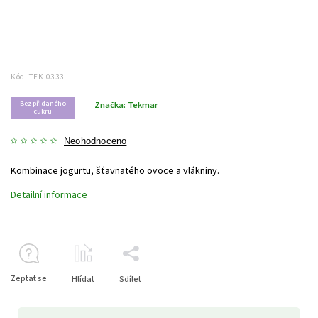
Kód:
TEK-0333
Bez přidaného
Značka:
Tekmar
cukru
Neohodnoceno
Kombinace jogurtu, šťavnatého ovoce a vlákniny.
Detailní informace
Zeptat se
Hlídat
Sdílet