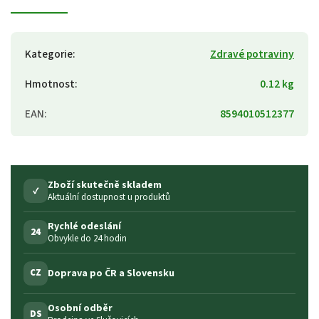
Kategorie
:
Zdravé potraviny
Hmotnost
:
0.12 kg
EAN
:
8594010512377
Zboží skutečně skladem
✓
Aktuální dostupnost u produktů
Rychlé odeslání
24
Obvykle do 24 hodin
Doprava po ČR a Slovensku
CZ
Osobní odběr
DS