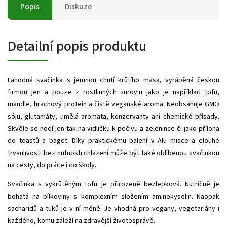
Popis
Diskuze
Detailní popis produktu
Lahodná svačinka s jemnou chutí krůtího masa, vyráběná českou
firmou jen a pouze z rostlinných surovin jako je například tofu,
mandle, hrachový protein a čistě veganské aroma. Neobsahuje GMO
sóju, glutamáty, umělá aromata, konzervanty ani chemické přísady.
Skvěle se hodí jen tak na vidličku k pečivu a zelenince či jako příloha
do toastů a baget. Díky praktickému balení v Alu misce a dlouhé
trvanlivosti bez nutnosti chlazení může být také oblíbenou svačinkou
na cesty, do práce i do školy.
Svačinka s vykrůtěným tofu je přirozeně bezlepková. Nutričně je
bohatá na bílkoviny s komplexním složením aminokyselin. Naopak
sacharidů a tuků je v ní méně. Je vhodná pro vegany, vegetariány i
každého, komu záleží na zdravější životosprávě.