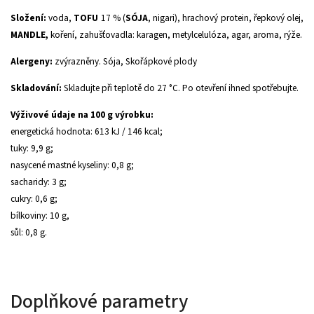
Složení:
voda,
TOFU
17 % (
SÓJA
, nigari), hrachový protein, řepkový olej,
MANDLE,
koření, zahušťovadla: karagen, metylcelulóza, agar, aroma, rýže.
Alergeny:
zvýrazněny. Sója, Skořápkové plody
Skladování:
Skladujte při teplotě do 27 °C. Po otevření ihned spotřebujte.
Výživové údaje na 100 g výrobku:
energetická hodnota: 613 kJ / 146 kcal;
tuky: 9,9 g;
nasycené mastné kyseliny: 0,8 g;
sacharidy: 3 g;
cukry: 0,6 g;
bílkoviny: 10 g,
sůl: 0,8 g.
Doplňkové parametry