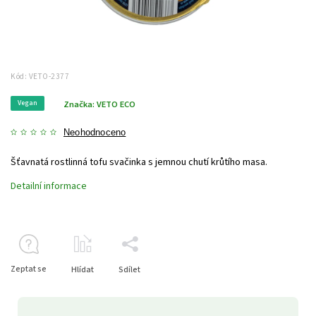
Kód:
VETO-2377
Vegan
Značka:
VETO ECO
Neohodnoceno
Šťavnatá rostlinná tofu svačinka s jemnou chutí krůtího masa.
Detailní informace
Zeptat se
Hlídat
Sdílet