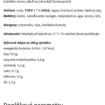
každého, komu záleží na zdravější životosprávě.
Složení:
voda,
TOFU
17 % (
SÓJA
, nigari), hrachový protein, řepkový olej,
MANDLE,
koření, zahušťovadla: karagen, metylcelulóza, agar, aroma, rýže.
Alergeny:
zvýrazněny. Sója, Skořápkové plody
Skladování:
Skladujte při teplotě do 27 °C. Po otevření ihned spotřebujte.
Výživové údaje na 100 g výrobku:
energetická hodnota: 614 kJ / 147 kcal;
tuky: 9,9 g;
nasycené mastné kyseliny: 0,8 g;
sacharidy: 3,2 g;
cukry: 0,7 g;
bílkoviny: 10 g,
sůl: 1,2 g.