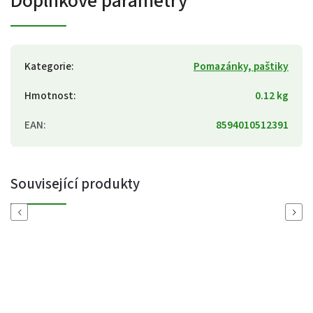
Doplňkové parametry
Kategorie
:
Pomazánky, paštiky
Hmotnost
:
0.12 kg
EAN
:
8594010512391
Související produkty
Previous
Next