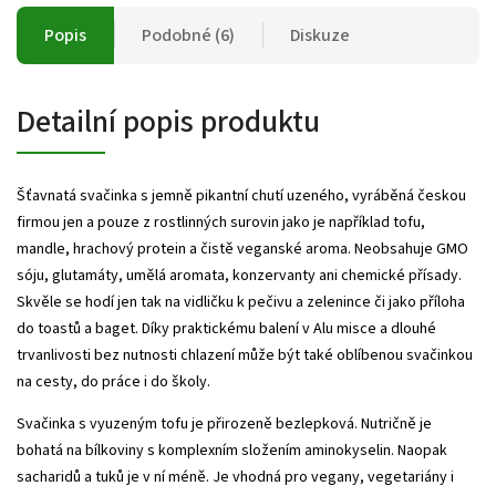
Popis
Podobné (6)
Diskuze
Detailní popis produktu
Šťavnatá svačinka s jemně pikantní chutí uzeného, vyráběná českou
firmou jen a pouze z rostlinných surovin jako je například tofu,
mandle, hrachový protein a čistě veganské aroma. Neobsahuje GMO
sóju, glutamáty, umělá aromata, konzervanty ani chemické přísady.
Skvěle se hodí jen tak na vidličku k pečivu a zelenince či jako příloha
do toastů a baget. Díky praktickému balení v Alu misce a dlouhé
trvanlivosti bez nutnosti chlazení může být také oblíbenou svačinkou
na cesty, do práce i do školy.
Svačinka s vyuzeným tofu je přirozeně bezlepková. Nutričně je
bohatá na bílkoviny s komplexním složením aminokyselin. Naopak
sacharidů a tuků je v ní méně. Je vhodná pro vegany, vegetariány i