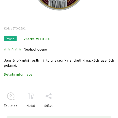
Kód:
VETO-2391
Vegan
Značka:
VETO ECO
Neohodnoceno
Jemně pikantní rostlinná tofu svačinka s chutí klasických uzených
pokrmů.
Detailní informace
Zeptat se
Hlídat
Sdílet