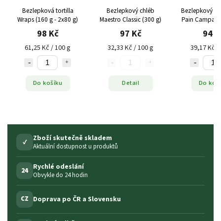
Bezlepková tortilla
Bezlepkový chléb
Bezlepkový sel
Wraps (160 g - 2x80 g)
Maestro Classic (300 g)
Pain Campagn
g)
98 Kč
97 Kč
94 K
61,25 Kč / 100 g
32,33 Kč / 100 g
39,17 Kč /
Do košíku
Detail
Do koš
Zboží skutečně skladem
✓
Aktuální dostupnost u produktů
Rychlé odeslání
24
Obvykle do 24 hodin
Doprava po ČR a Slovensku
CZ