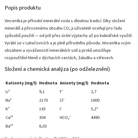
Popis produktu
Vincentka je přírodní minerální voda s dlouhou tradicí. Díky složení
minerálů a přirozenému obsahu CO₂ ji uživatelé oceňují pro řadu
způsobů použití — od pití přes ústní výplachy až po kulinářské využití.
Vyrábí se v Luhačovicích a je plně přírodního původu. Vincentka svým
obsahem a vyvážeností minerálních solí a prvků umožňuje
rozpouštění hlenů v dýchacích cestách, žaludku a střevech.
Složení a chemická analýza (po odželeznění)
Kationty (mg/l)
Hodnota
Anionty (mg/l)
Hodnota
Li⁺
9,1
F⁻
2,7
Na⁺
2170
Cl⁻
1600
K⁺
143
I⁻
5,2*
Ca²⁺
304
HCO₃⁻
4490
Ba²⁺
6,03