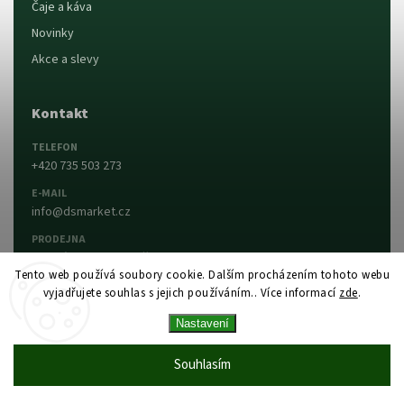
Čaje a káva
Novinky
Akce a slevy
Kontakt
TELEFON
+420 735 503 273
E-MAIL
info@dsmarket.cz
PRODEJNA
Dlouhá 90, 763 15 Slušovice
Tento web používá soubory cookie. Dalším procházením tohoto webu
vyjadřujete souhlas s jejich používáním.. Více informací
zde
.
Napsat nám
Prodejna a otevírací doba
Nastavení
Vytvořil Shoptet
Copyright 2026
DS MARKET
. Všechna práva
Souhlasím
vyhrazena.
Upravit nastavení cookies
Vytvořil
Shoptet
| Design
Shoptak.cz