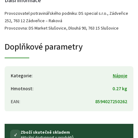
Další informace
Provozovatel potravinářského podniku: DS special s.r.o., Zádveřice
252, 763 12 Zádveřice – Raková
Provozovna: DS Market Slušovice, Dlouhá 90, 763 15 Slušovice
Doplňkové parametry
Kategorie
:
Nápoje
Hmotnost
:
0.27 kg
EAN
:
8594027250262
Zboží skutečně skladem
✓
Aktuální dostupnost u produktů