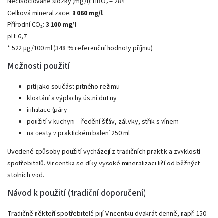
Nedisociované složky (mg/l): HBO₂ = 284
Celková mineralizace:
9 060 mg/l
Přírodní CO₂:
3 100 mg/l
pH: 6,7
* 522 μg/100 ml (348 % referenční hodnoty příjmu)
Možnosti použití
pití jako součást pitného režimu
kloktání a výplachy ústní dutiny
inhalace (páry
použití v kuchyni – ředění šťáv, zálivky, střik s vínem
na cesty v praktickém balení 250 ml
Uvedené způsoby použití vycházejí z tradičních praktik a zvyklostí
spotřebitelů. Vincentka se díky vysoké mineralizaci liší od běžných
stolních vod.
Návod k použití (tradiční doporučení)
Tradičně někteří spotřebitelé pijí Vincentku dvakrát denně, např. 150