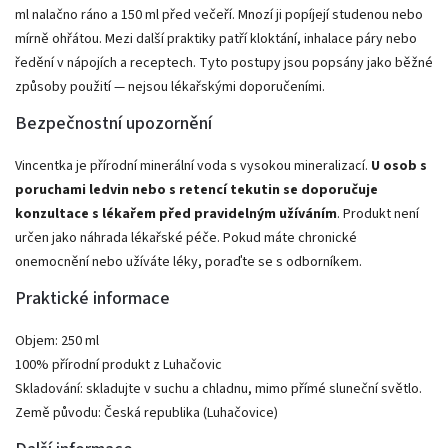
ml nalačno ráno a 150 ml před večeří. Mnozí ji popíjejí studenou nebo
mírně ohřátou. Mezi další praktiky patří kloktání, inhalace páry nebo
ředění v nápojích a receptech. Tyto postupy jsou popsány jako běžné
způsoby použití — nejsou lékařskými doporučeními.
Bezpečnostní upozornění
Vincentka je přírodní minerální voda s vysokou mineralizací.
U osob s
poruchami ledvin nebo s retencí tekutin se doporučuje
konzultace s lékařem před pravidelným užíváním
. Produkt není
určen jako náhrada lékařské péče. Pokud máte chronické
onemocnění nebo užíváte léky, poraďte se s odborníkem.
Praktické informace
Objem: 250 ml
100% přírodní produkt z Luhačovic
Skladování: skladujte v suchu a chladnu, mimo přímé sluneční světlo.
Země původu: Česká republika (Luhačovice)