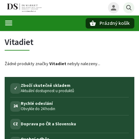
Prázdný košík
Hledat
Vitadiet
Žádné produkty značky
Vitadiet
nebyly nalezeny...
Zboží skutečně skladem
✓
Aktuální dostupnost u produktů
Rychlé odeslání
24
Obvykle do 24 hodin
Doprava po ČR a Slovensku
CZ