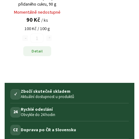
přidaného cukru, 90 g
Momentálně nedostupné
90 Kč
/ ks
100 Kč / 100 g
Detail
Zboží skutečně skladem
✓
Aktuální dostupnost u produktů
Rychlé odeslání
24
Obvykle do 24 hodin
Doprava po ČR a Slovensku
CZ