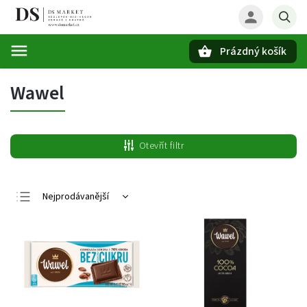
Prázdný košík
Hledat
Wawel
Otevřít filtr
Nejprodávanější
Nejlevnější
Nejdražší
Abecedně