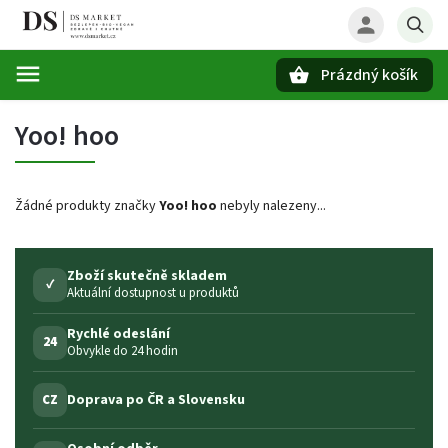
Prázdný košík
Hledat
Yoo! hoo
Žádné produkty značky
Yoo! hoo
nebyly nalezeny...
Zboží skutečně skladem
✓
Aktuální dostupnost u produktů
Rychlé odeslání
24
Obvykle do 24 hodin
Doprava po ČR a Slovensku
CZ